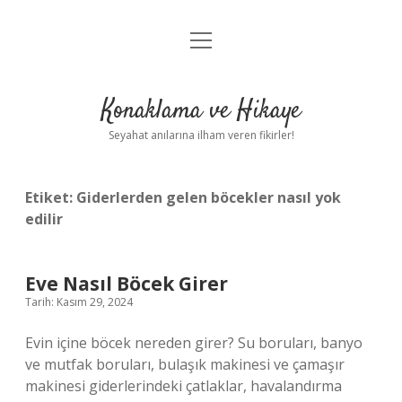
menüyü
Anasayfa
aç
Gizlilik Politikası
Konaklama ve Hikaye
Yasal Uyarı
Seyahat anılarına ilham veren fikirler!
Hakkımızda
Etiket:
Giderlerden gelen böcekler nasıl yok
edilir
Eve Nasıl Böcek Girer
Tarih: Kasım 29, 2024
Evin içine böcek nereden girer? Su boruları, banyo
ve mutfak boruları, bulaşık makinesi ve çamaşır
makinesi giderlerindeki çatlaklar, havalandırma