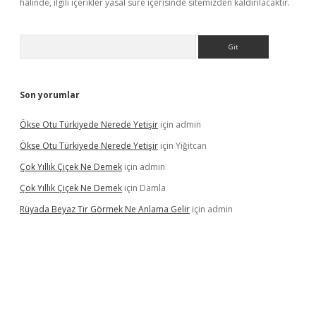
halinde, ilgili içerikler yasal süre içerisinde sitemizden kaldırılacaktır.
Arama
Son yorumlar
Ökse Otu Türkiyede Nerede Yetişir
için
admin
Ökse Otu Türkiyede Nerede Yetişir
için
Yiğitcan
Çok Yıllık Çiçek Ne Demek
için
admin
Çok Yıllık Çiçek Ne Demek
için
Damla
Rüyada Beyaz Tır Görmek Ne Anlama Gelir
için
admin