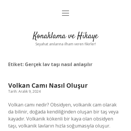
menüyü
Anasayfa
aç
Gizlilik Politikası
Konaklama ve Hikaye
Yasal Uyarı
Seyahat anılarına ilham veren fikirler!
Hakkımızda
Etiket:
Gerçek lav taşı nasıl anlaşılır
Volkan Camı Nasıl Oluşur
Tarih: Aralık 9, 2024
Volkan camı nedir? Obsidyen, volkanik cam olarak
da bilinir, doğada kendiliğinden oluşan bir taş veya
kayadır. Volkanik kökenli bir kaya olan obsidyen
taşı, volkanik lavların hızla soğumasıyla oluşur.