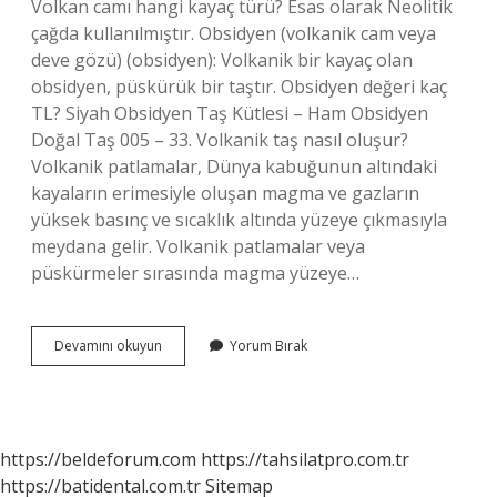
Volkan camı hangi kayaç türü? Esas olarak Neolitik
çağda kullanılmıştır. Obsidyen (volkanik cam veya
deve gözü) (obsidyen): Volkanik bir kayaç olan
obsidyen, püskürük bir taştır. Obsidyen değeri kaç
TL? Siyah Obsidyen Taş Kütlesi – Ham Obsidyen
Doğal Taş 005 – 33. Volkanik taş nasıl oluşur?
Volkanik patlamalar, Dünya kabuğunun altındaki
kayaların erimesiyle oluşan magma ve gazların
yüksek basınç ve sıcaklık altında yüzeye çıkmasıyla
meydana gelir. Volkanik patlamalar veya
püskürmeler sırasında magma yüzeye…
Volkan
Devamını okuyun
Yorum Bırak
Camı
Nasıl
Oluşur
https://beldeforum.com
https://tahsilatpro.com.tr
https://batidental.com.tr
Sitemap