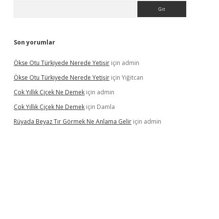
Arama
Son yorumlar
Ökse Otu Türkiyede Nerede Yetişir
için
admin
Ökse Otu Türkiyede Nerede Yetişir
için
Yiğitcan
Çok Yıllık Çiçek Ne Demek
için
admin
Çok Yıllık Çiçek Ne Demek
için
Damla
Rüyada Beyaz Tır Görmek Ne Anlama Gelir
için
admin
no giriş
www.betexper.xyz/