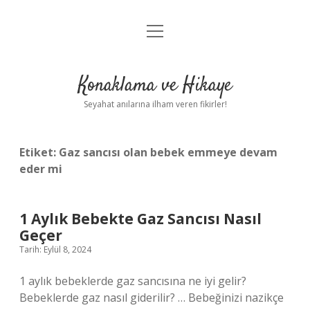
menüyü
Anasayfa
aç
Gizlilik Politikası
Konaklama ve Hikaye
Yasal Uyarı
Seyahat anılarına ilham veren fikirler!
Hakkımızda
Etiket:
Gaz sancısı olan bebek emmeye devam
eder mi
1 Aylık Bebekte Gaz Sancısı Nasıl
Geçer
Tarih: Eylül 8, 2024
1 aylık bebeklerde gaz sancısına ne iyi gelir?
Bebeklerde gaz nasıl giderilir? … Bebeğinizi nazikçe