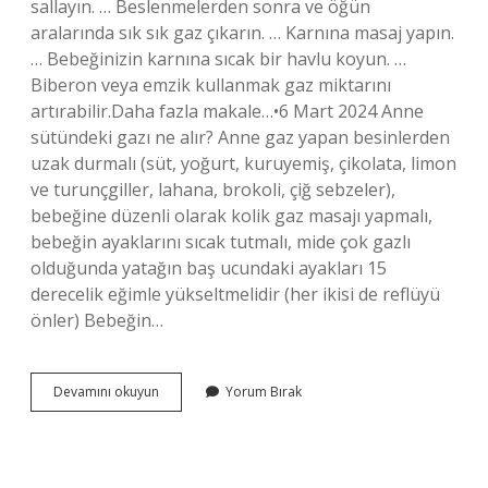
sallayın. … Beslenmelerden sonra ve öğün
aralarında sık sık gaz çıkarın. … Karnına masaj yapın.
… Bebeğinizin karnına sıcak bir havlu koyun. …
Biberon veya emzik kullanmak gaz miktarını
artırabilir.Daha fazla makale…•6 Mart 2024 Anne
sütündeki gazı ne alır? Anne gaz yapan besinlerden
uzak durmalı (süt, yoğurt, kuruyemiş, çikolata, limon
ve turunçgiller, lahana, brokoli, çiğ sebzeler),
bebeğine düzenli olarak kolik gaz masajı yapmalı,
bebeğin ayaklarını sıcak tutmalı, mide çok gazlı
olduğunda yatağın baş ucundaki ayakları 15
derecelik eğimle yükseltmelidir (her ikisi de reflüyü
önler) Bebeğin…
1
Devamını okuyun
Yorum Bırak
Aylık
Bebekte
Gaz
Sancısı