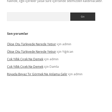
halinde, ilgili içerikler yasal süre içerisinde sitemizden kaldırılacaktır.
Arama
Son yorumlar
Ökse Otu Türkiyede Nerede Yetişir
için
admin
Ökse Otu Türkiyede Nerede Yetişir
için
Yiğitcan
Çok Yıllık Çiçek Ne Demek
için
admin
Çok Yıllık Çiçek Ne Demek
için
Damla
Rüyada Beyaz Tır Görmek Ne Anlama Gelir
için
admin