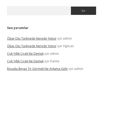
Arama
Son yorumlar
Ökse Otu Türkiyede Nerede Yetişir
için
admin
Ökse Otu Türkiyede Nerede Yetişir
için
Yiğitcan
Çok Yıllık Çiçek Ne Demek
için
admin
Çok Yıllık Çiçek Ne Demek
için
Damla
Rüyada Beyaz Tır Görmek Ne Anlama Gelir
için
admin
no giriş
www.betexper.xyz/