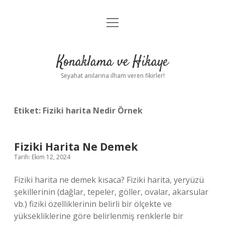
menüyü
Anasayfa
aç
Gizlilik Politikası
Konaklama ve Hikaye
Yasal Uyarı
Seyahat anılarına ilham veren fikirler!
Hakkımızda
Etiket:
Fiziki harita Nedir Örnek
Fiziki Harita Ne Demek
Tarih: Ekim 12, 2024
Fiziki harita ne demek kısaca? Fiziki harita, yeryüzü
şekillerinin (dağlar, tepeler, göller, ovalar, akarsular
vb.) fiziki özelliklerinin belirli bir ölçekte ve
yüksekliklerine göre belirlenmiş renklerle bir