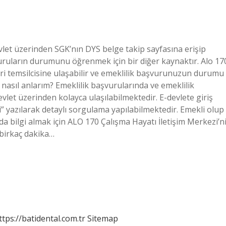
evlet üzerinden SGK’nın DYS belge takip sayfasına erişip
şvuruların durumunu öğrenmek için bir diğer kaynaktır. Alo 17
i temsilcisine ulaşabilir ve emeklilik başvurunuzun durumu
ı nasıl anlarım? Emeklilik başvurularında ve emeklilik
vlet üzerinden kolayca ulaşılabilmektedir. E-devlete giriş
 yazılarak detaylı sorgulama yapılabilmektedir. Emekli olup
 bilgi almak için ALO 170 Çalışma Hayatı İletişim Merkezi’n
 birkaç dakika…
ttps://batidental.com.tr
Sitemap