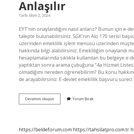
Anlaşılır
Tarih: Ekim 2, 2024
EYT’nin onaylandığını nasıl anlarız? Bunun için e-d
talepte bulunabilirsiniz. SGK’nın Alo 170 serisi ba
üzerinden emeklilik işlem menüsü üzerinden müşter
hakkında bilgi alabilirsiniz. Emekliliğim onaylandı m
hesaplamalarında sıklıkla kullanılan bu belgeye e-de
yaptıktan sonra arama çubuğuna “4a Hizmet Listesi”
olmadığımı nereden öğrenebilirim? Bu konu hakkında
de arayabilirsiniz. E-devlet emeklilik başvuru süreci
Eyt
Devamını okuyun
Yorum Bırak
Başvurusunun
Onaylandığı
Nasıl
Anlaşılır
https://beldeforum.com
https://tahsilatpro.com.tr
h