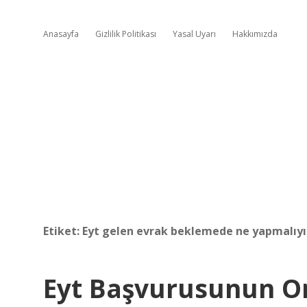
Anasayfa
Gizlilik Politikası
Yasal Uyarı
Hakkımızda
Etiket:
Eyt gelen evrak beklemede ne yapmalıy
Eyt Başvurusunun On