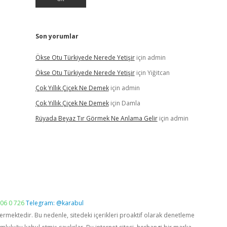
Son yorumlar
Ökse Otu Türkiyede Nerede Yetişir
için
admin
Ökse Otu Türkiyede Nerede Yetişir
için
Yiğitcan
Çok Yıllık Çiçek Ne Demek
için
admin
Çok Yıllık Çiçek Ne Demek
için
Damla
Rüyada Beyaz Tır Görmek Ne Anlama Gelir
için
admin
06 0 726
Telegram: @karabul
vermektedir. Bu nedenle, sitedeki içerikleri proaktif olarak denetleme