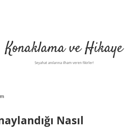
Konaklama ve Hikaye
Seyahat anılarına ilham veren fikirler!
ım
aylandığı Nasıl