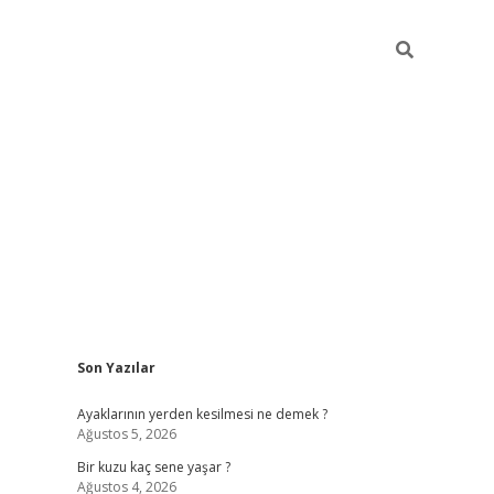
Sidebar
Son Yazılar
ilbet yeni giriş
ilbet giriş
vdcasino giriş
w
Ayaklarının yerden kesilmesi ne demek ?
Ağustos 5, 2026
Bir kuzu kaç sene yaşar ?
Ağustos 4, 2026