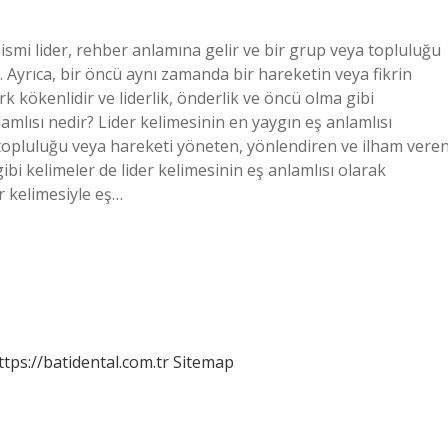
ismi lider, rehber anlamına gelir ve bir grup veya topluluğu
. Ayrıca, bir öncü aynı zamanda bir hareketin veya fikrin
rk kökenlidir ve liderlik, önderlik ve öncü olma gibi
anlamlısı nedir? Lider kelimesinin en yaygın eş anlamlısı
 bir topluluğu veya hareketi yöneten, yönlendiren ve ilham vere
r” gibi kelimeler de lider kelimesinin eş anlamlısı olarak
er kelimesiyle eş…
ttps://batidental.com.tr
Sitemap