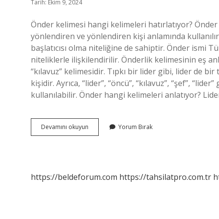
Tarih: Ekim 9, 2024
Önder kelimesi hangi kelimeleri hatırlatıyor? Önder 
yönlendiren ve yönlendiren kişi anlamında kullanılır
başlatıcısı olma niteliğine de sahiptir. Önder ismi Tü
niteliklerle ilişkilendirilir. Önderlik kelimesinin eş 
“kılavuz” kelimesidir. Tıpkı bir lider gibi, lider de
kişidir. Ayrıca, “lider”, “öncü”, “kılavuz”, “şef”, “lide
kullanılabilir. Önder hangi kelimeleri anlatıyor? Lid
Önder
Devamını okuyun
Yorum Bırak
Kelimesi
Yerine
Ne
Kullanılır
https://beldeforum.com
https://tahsilatpro.com.tr
h