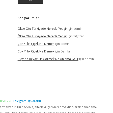
Son yorumlar
Ökse Otu Türkiyede Nerede Yetişir
için
admin
Ökse Otu Türkiyede Nerede Yetişir
için
Yiğitcan
Çok Yıllık Çiçek Ne Demek
için
admin
Çok Yıllık Çiçek Ne Demek
için
Damla
Rüyada Beyaz Tır Görmek Ne Anlama Gelir
için
admin
06 0 726
Telegram: @karabul
vermektedir. Bu nedenle, sitedeki içerikleri proaktif olarak denetleme