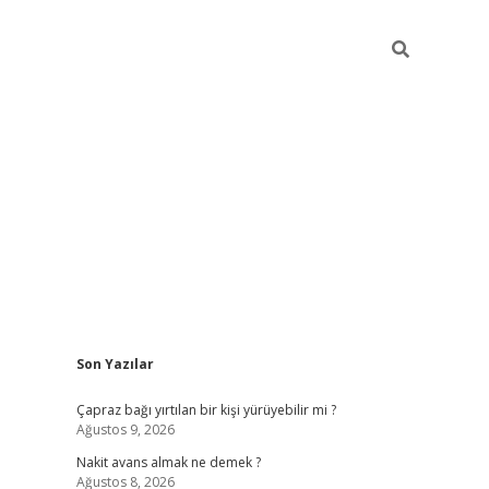
Sidebar
Son Yazılar
ilbet yeni giriş
ilbet giriş
vdcasino giriş
w
Çapraz bağı yırtılan bir kişi yürüyebilir mi ?
Ağustos 9, 2026
Nakit avans almak ne demek ?
Ağustos 8, 2026