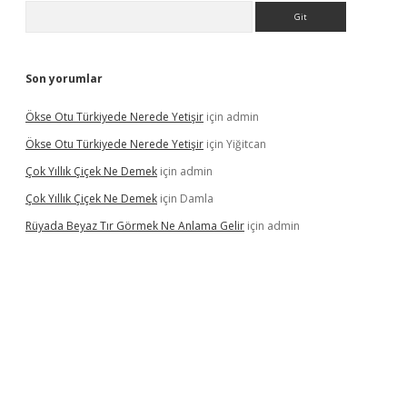
Arama
Son yorumlar
Ökse Otu Türkiyede Nerede Yetişir
için
admin
Ökse Otu Türkiyede Nerede Yetişir
için
Yiğitcan
Çok Yıllık Çiçek Ne Demek
için
admin
Çok Yıllık Çiçek Ne Demek
için
Damla
Rüyada Beyaz Tır Görmek Ne Anlama Gelir
için
admin
no giriş
www.betexper.xyz/