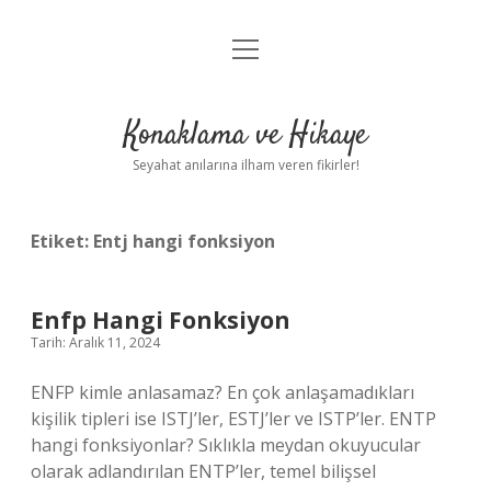
menüyü
Anasayfa
aç
Gizlilik Politikası
Konaklama ve Hikaye
Yasal Uyarı
Seyahat anılarına ilham veren fikirler!
Hakkımızda
Etiket:
Entj hangi fonksiyon
Enfp Hangi Fonksiyon
Tarih: Aralık 11, 2024
ENFP kimle anlasamaz? En çok anlaşamadıkları
kişilik tipleri ise ISTJ’ler, ESTJ’ler ve ISTP’ler. ENTP
hangi fonksiyonlar? Sıklıkla meydan okuyucular
olarak adlandırılan ENTP’ler, temel bilişsel