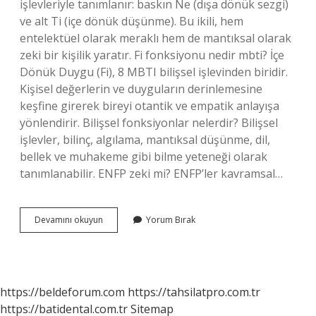
işlevleriyle tanımlanır: baskın Ne (dışa dönük sezgi)
ve alt Ti (içe dönük düşünme). Bu ikili, hem
entelektüel olarak meraklı hem de mantıksal olarak
zeki bir kişilik yaratır. Fi fonksiyonu nedir mbti? İçe
Dönük Duygu (Fi), 8 MBTI bilişsel işlevinden biridir.
Kişisel değerlerin ve duyguların derinlemesine
keşfine girerek bireyi otantik ve empatik anlayışa
yönlendirir. Bilişsel fonksiyonlar nelerdir? Bilişsel
işlevler, bilinç, algılama, mantıksal düşünme, dil,
bellek ve muhakeme gibi bilme yeteneği olarak
tanımlanabilir. ENFP zeki mi? ENFP’ler kavramsal…
Enfp
Devamını okuyun
Yorum Bırak
Hangi
Fonksiyon
https://beldeforum.com
https://tahsilatpro.com.tr
https://batidental.com.tr
Sitemap