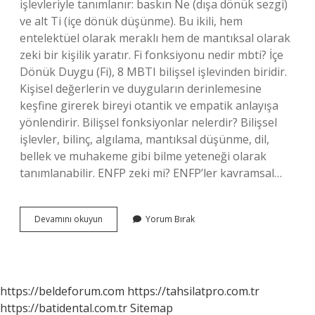
işlevleriyle tanımlanır: baskın Ne (dışa dönük sezgi)
ve alt Ti (içe dönük düşünme). Bu ikili, hem
entelektüel olarak meraklı hem de mantıksal olarak
zeki bir kişilik yaratır. Fi fonksiyonu nedir mbti? İçe
Dönük Duygu (Fi), 8 MBTI bilişsel işlevinden biridir.
Kişisel değerlerin ve duyguların derinlemesine
keşfine girerek bireyi otantik ve empatik anlayışa
yönlendirir. Bilişsel fonksiyonlar nelerdir? Bilişsel
işlevler, bilinç, algılama, mantıksal düşünme, dil,
bellek ve muhakeme gibi bilme yeteneği olarak
tanımlanabilir. ENFP zeki mi? ENFP’ler kavramsal…
Enfp
Devamını okuyun
Yorum Bırak
Hangi
Fonksiyon
https://beldeforum.com
https://tahsilatpro.com.tr
https://batidental.com.tr
Sitemap