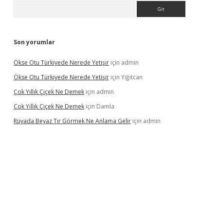
Arama
Son yorumlar
Ökse Otu Türkiyede Nerede Yetişir
için
admin
Ökse Otu Türkiyede Nerede Yetişir
için
Yiğitcan
Çok Yıllık Çiçek Ne Demek
için
admin
Çok Yıllık Çiçek Ne Demek
için
Damla
Rüyada Beyaz Tır Görmek Ne Anlama Gelir
için
admin
no giriş
www.betexper.xyz/