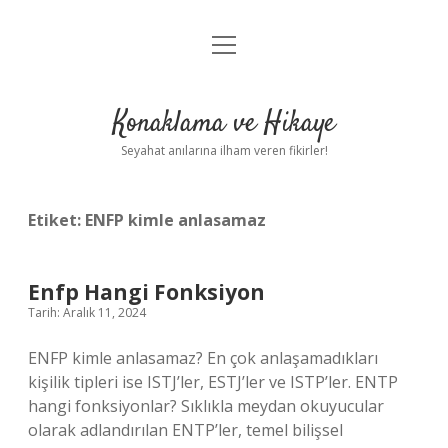
menüyü
Anasayfa
aç
Gizlilik Politikası
Konaklama ve Hikaye
Yasal Uyarı
Seyahat anılarına ilham veren fikirler!
Hakkımızda
Etiket:
ENFP kimle anlasamaz
Enfp Hangi Fonksiyon
Tarih: Aralık 11, 2024
ENFP kimle anlasamaz? En çok anlaşamadıkları
kişilik tipleri ise ISTJ’ler, ESTJ’ler ve ISTP’ler. ENTP
hangi fonksiyonlar? Sıklıkla meydan okuyucular
olarak adlandırılan ENTP’ler, temel bilişsel