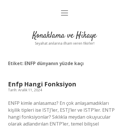
menüyü
Anasayfa
aç
Gizlilik Politikası
Konaklama ve Hikaye
Yasal Uyarı
Seyahat anılarına ilham veren fikirler!
Hakkımızda
Etiket:
ENFP dünyanın yüzde kaçı
Enfp Hangi Fonksiyon
Tarih: Aralık 11, 2024
ENFP kimle anlasamaz? En çok anlaşamadıkları
kişilik tipleri ise ISTJ’ler, ESTJ’ler ve ISTP’ler. ENTP
hangi fonksiyonlar? Sıklıkla meydan okuyucular
olarak adlandırılan ENTP’ler, temel bilişsel