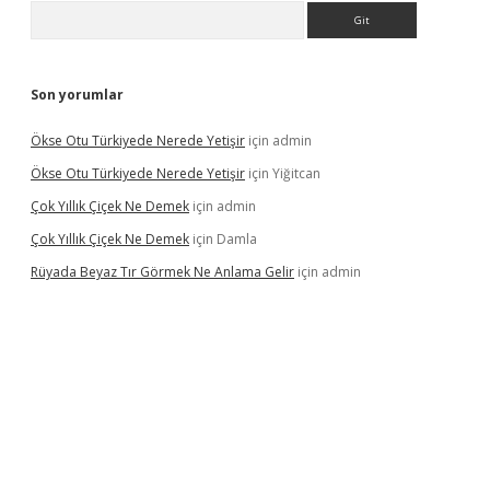
Arama
Son yorumlar
Ökse Otu Türkiyede Nerede Yetişir
için
admin
Ökse Otu Türkiyede Nerede Yetişir
için
Yiğitcan
Çok Yıllık Çiçek Ne Demek
için
admin
Çok Yıllık Çiçek Ne Demek
için
Damla
Rüyada Beyaz Tır Görmek Ne Anlama Gelir
için
admin
no giriş
www.betexper.xyz/