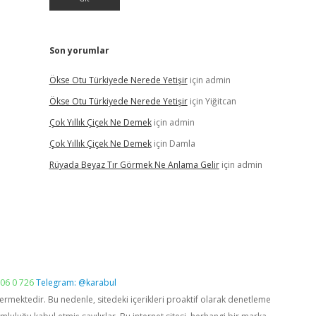
Son yorumlar
Ökse Otu Türkiyede Nerede Yetişir
için
admin
Ökse Otu Türkiyede Nerede Yetişir
için
Yiğitcan
Çok Yıllık Çiçek Ne Demek
için
admin
Çok Yıllık Çiçek Ne Demek
için
Damla
Rüyada Beyaz Tır Görmek Ne Anlama Gelir
için
admin
06 0 726
Telegram: @karabul
vermektedir. Bu nedenle, sitedeki içerikleri proaktif olarak denetleme