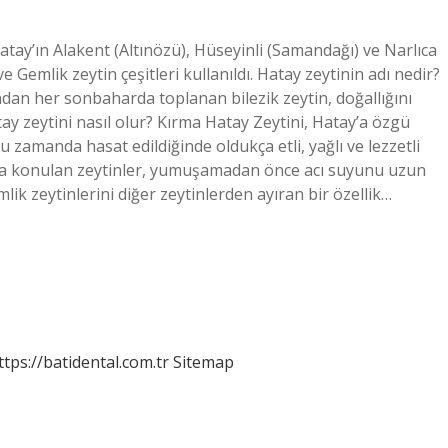
atay’ın Alakent (Altınözü), Hüseyinli (Samandağı) ve Narlıca
 Gemlik zeytin çeşitleri kullanıldı. Hatay zeytinin adı nedir?
ından her sonbaharda toplanan bilezik zeytin, doğallığını
y zeytini nasıl olur? Kırma Hatay Zeytini, Hatay’a özgü
u zamanda hasat edildiğinde oldukça etli, yağlı ve lezzetli
u suya konulan zeytinler, yumuşamadan önce acı suyunu uzun
lik zeytinlerini diğer zeytinlerden ayıran bir özellik…
ttps://batidental.com.tr
Sitemap