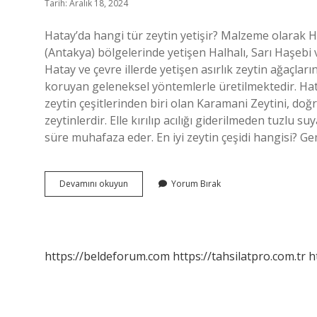
Tarih: Aralık 18, 2024
Hatay’da hangi tür zeytin yetişir? Malzeme olarak H
(Antakya) bölgelerinde yetişen Halhalı, Sarı Haşebi ve
Hatay ve çevre illerde yetişen asırlık zeytin ağaçlar
koruyan geleneksel yöntemlerle üretilmektedir. Hata
zeytin çeşitlerinden biri olan Karamani Zeytini, doğr
zeytinlerdir. Elle kırılıp acılığı giderilmeden tuzl
süre muhafaza eder. En iyi zeytin çeşidi hangisi? Gem
Hatay
Devamını okuyun
Yorum Bırak
Zeytini
Nedir
https://beldeforum.com
https://tahsilatpro.com.tr
h