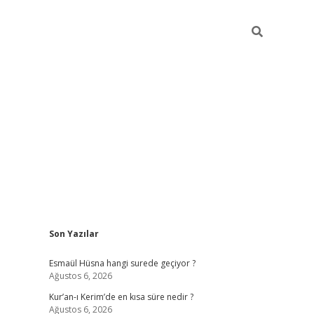
Sidebar
Son Yazılar
ilbet yeni giriş
ilbet giriş
vdcasino gi
Esmaül Hüsna hangi surede geçiyor ?
Ağustos 6, 2026
Kur’an-ı Kerim’de en kısa süre nedir ?
Ağustos 6, 2026