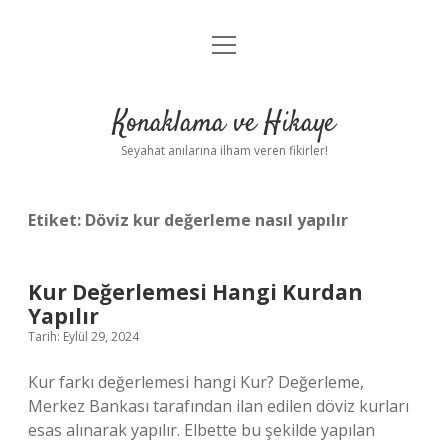
menüyü
Anasayfa
aç
Gizlilik Politikası
Konaklama ve Hikaye
Yasal Uyarı
Seyahat anılarına ilham veren fikirler!
Hakkımızda
Etiket:
Döviz kur değerleme nasıl yapılır
Kur Değerlemesi Hangi Kurdan
Yapılır
Tarih: Eylül 29, 2024
Kur farkı değerlemesi hangi Kur? Değerleme,
Merkez Bankası tarafından ilan edilen döviz kurları
esas alınarak yapılır. Elbette bu şekilde yapılan