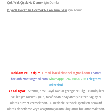
Çok Yıllık Çiçek Ne Demek
için
Damla
Rüyada Beyaz Tır Görmek Ne Anlama Gelir
için
admin
o giriş
www.betexper.xyz/
Reklam ve İletişim:
E-mail:
backlinkpaneli@gmail.com
Teams:
forumhizmeti@gmail.com
Whatsapp: 0262 606 0 726
Telegram:
@karabul
Yasal Uyarı:
Sitemiz, 5651 Sayılı Kanun gereğince Bilgi Teknolojileri
ve İletişim Kurumu (BTK) tarafından onaylanmış bir Yer Sağlayıcı
olarak hizmet vermektedir. Bu nedenle, sitedeki içerikleri proaktif
olarak denetleme veya araştırma yükümlülüğümüz bulunmamaktadır.