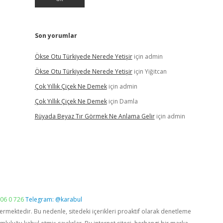
Son yorumlar
Ökse Otu Türkiyede Nerede Yetişir
için
admin
Ökse Otu Türkiyede Nerede Yetişir
için
Yiğitcan
Çok Yıllık Çiçek Ne Demek
için
admin
Çok Yıllık Çiçek Ne Demek
için
Damla
Rüyada Beyaz Tır Görmek Ne Anlama Gelir
için
admin
06 0 726
Telegram: @karabul
vermektedir. Bu nedenle, sitedeki içerikleri proaktif olarak denetleme