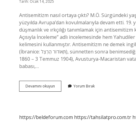
Tarih: Ocak 14, 2025
Antisemitizm nasıl ortaya çıktı? M.Ö. Sürgündeki yaşa
yüzyılda Avrupa’dan kovulmalarıyla devam etti. 19. y
düşmanlık ve ırkçılığı tanımlamak için antisemitizm k
Açısıyla İnceleme” adlı incelemesinde hem Yahudiler
kelimesini kullanmıştır. Antisemitizm ne demek ingil
(İbranice: תֵּאוֹדוֹר הֶרְצְל‎), sünnetten sonra benimsediği ilk ve soyadı Binyamin Ze’ev (İbranice: בִּנְיָמִין זְאֵב‎; 2 Mayıs,
1860 – 3 Temmuz 1904), Avusturya-Macaristan vata
babası,…
Antisemitizm
Devamını okuyun
Yorum Bırak
Nasıl
Başladı
https://beldeforum.com
https://tahsilatpro.com.tr
h