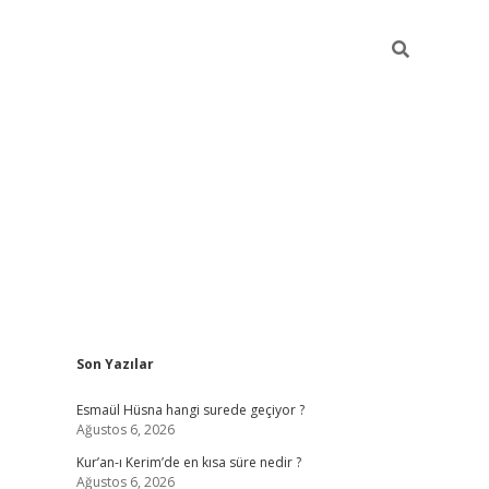
Sidebar
Son Yazılar
ilbet yeni giriş
ilbet giriş
vdcasino giriş
w
Esmaül Hüsna hangi surede geçiyor ?
Ağustos 6, 2026
Kur’an-ı Kerim’de en kısa süre nedir ?
Ağustos 6, 2026