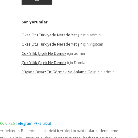
Son yorumlar
Ökse Otu Türkiyede Nerede Yetişir
için
admin
Ökse Otu Türkiyede Nerede Yetişir
için
Yiğitcan
Çok Yıllık Çiçek Ne Demek
için
admin
Çok Yıllık Çiçek Ne Demek
için
Damla
Rüyada Beyaz Tır Görmek Ne Anlama Gelir
için
admin
06 0 726
Telegram: @karabul
vermektedir. Bu nedenle, sitedeki içerikleri proaktif olarak denetleme