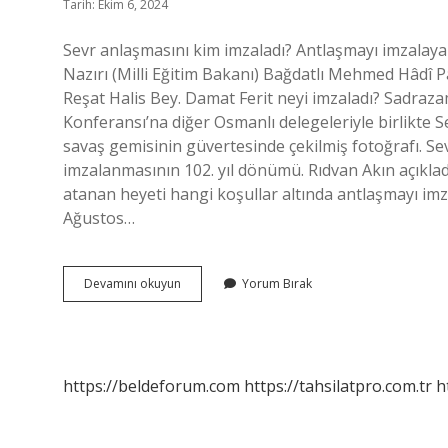
Tarih: Ekim 6, 2024
Sevr anlaşmasını kim imzaladı? Antlaşmayı imzalayan
Nazırı (Milli Eğitim Bakanı) Bağdatlı Mehmed Hâdî Pa
Reşat Halis Bey. Damat Ferit neyi imzaladı? Sadrazaml
Konferansı’na diğer Osmanlı delegeleriyle birlikte 
savaş gemisinin güvertesinde çekilmiş fotoğrafı. Se
imzalanmasının 102. yıl dönümü. Rıdvan Akın açıkla
atanan heyeti hangi koşullar altında antlaşmayı imz
Ağustos…
Damat
Devamını okuyun
Yorum Bırak
Ferit
Sevri
Imzaladı
Mı
https://beldeforum.com
https://tahsilatpro.com.tr
h