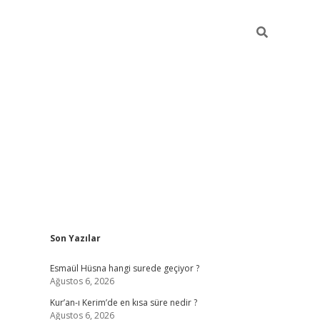
Sidebar
Son Yazılar
ilbet yeni giriş
ilbet giriş
vdcasino giriş
w
Esmaül Hüsna hangi surede geçiyor ?
Ağustos 6, 2026
Kur’an-ı Kerim’de en kısa süre nedir ?
Ağustos 6, 2026