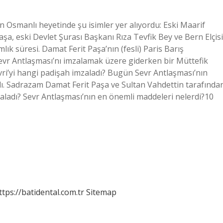
 Osmanlı heyetinde şu isimler yer alıyordu: Eski Maarif
şa, eski Devlet Şurası Başkanı Rıza Tevfik Bey ve Bern Elçisi
ık süresi. Damat Ferit Paşa’nın (fesli) Paris Barış
Sevr Antlaşması’nı imzalamak üzere giderken bir Müttefik
vri’yi hangi padişah imzaladı? Bugün Sevr Antlaşması’nın
dı. Sadrazam Damat Ferit Paşa ve Sultan Vahdettin tarafında
aladı? Sevr Antlaşması’nın en önemli maddeleri nelerdi?10
ttps://batidental.com.tr
Sitemap