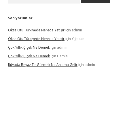
Son yorumlar
Ökse Otu Türkiyede Nerede Yetişir
için
admin
Ökse Otu Türkiyede Nerede Yetişir
için
Yiğitcan
Çok Yıllık Çiçek Ne Demek
için
admin
Çok Yıllık Çiçek Ne Demek
için
Damla
Rüyada Beyaz Tır Görmek Ne Anlama Gelir
için
admin
ino giriş
www.betexper.xyz/