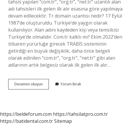
tahsis yapılan “com.tr”, “org.tr”, “net.tr” uzantılı alan
adı tahsisleri ilk gelen ilk alır esasına göre yapılmaya
devam edilecektir. Tr domain uzantısı nedir? 17 Eylül
1987’de oluşturuldu. Türkiye’de yaygın olarak
kullanılıyor. Alan adını kaydeden kişi veya temsilcisi
Türkiye’de olmalıdır. Com.tr kalktı mı? Ekim 2022’den
itibaren yürürlüğe girecek TRABİS sisteminin
getirdiği en büyük değişiklik, daha önce belgeli
olarak edinilen “com.tr”, “org.tr”, “net.tr” gibi alan
adlarının artık belgesiz olarak ilk gelen ilk alır…
Neden
Devamını okuyun
Yorum Bırak
Tr
Uzantılı
Domain
Yok
https://beldeforum.com
https://tahsilatpro.com.tr
https://batidental.com.tr
Sitemap