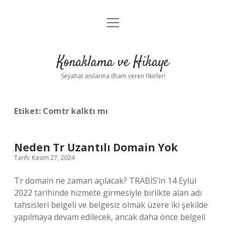
menüyü
Anasayfa
aç
Gizlilik Politikası
Konaklama ve Hikaye
Yasal Uyarı
Seyahat anılarına ilham veren fikirler!
Hakkımızda
Etiket:
Comtr kalktı mı
Neden Tr Uzantılı Domain Yok
Tarih: Kasım 27, 2024
Tr domain ne zaman açılacak? TRABİS’in 14 Eylül
2022 tarihinde hizmete girmesiyle birlikte alan adı
tahsisleri belgeli ve belgesiz olmak üzere iki şekilde
yapılmaya devam edilecek, ancak daha önce belgeli