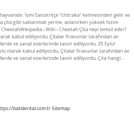
ayvanıdır. İsmi Sanskritçe “chitraka” kelimesinden gelir ve
a çita gibi saklanmak yerine, avlanırken yüksek hızını
› CheetahWikipedia › Wiki › Cheetah Çita neyi temsil eder?
arak kabul ediliyordu. Çitalar firavunlar tarafından av
erde ve sanat eserlerinde tasvir ediliyordu. 20 Eylül
ü olarak kabul ediliyordu. Çitalar firavunlar tarafından av
erde ve sanat eserlerinde tasvir ediliyordu. Çita hangi…
ttps://batidental.com.tr
Sitemap