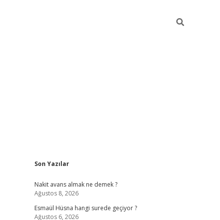
Sidebar
Son Yazılar
ilbet yeni giriş
ilbet giriş
vdcasino giriş
w
Nakit avans almak ne demek ?
Ağustos 8, 2026
Esmaül Hüsna hangi surede geçiyor ?
Ağustos 6, 2026