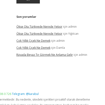
Son yorumlar
Ökse Otu Türkiyede Nerede Yetişir
için
admin
Ökse Otu Türkiyede Nerede Yetişir
için
Yiğitcan
Çok Yıllık Çiçek Ne Demek
için
admin
Çok Yıllık Çiçek Ne Demek
için
Damla
Rüyada Beyaz Tır Görmek Ne Anlama Gelir
için
admin
06 0 726
Telegram: @karabul
vermektedir. Bu nedenle, sitedeki içerikleri proaktif olarak denetleme