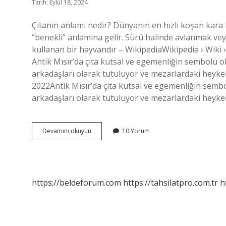
Tarih: Eylül 18, 2024
Çitanın anlamı nedir? Dünyanın en hızlı koşan kara h
“benekli” anlamına gelir. Sürü halinde avlanmak vey
kullanan bir hayvandır – WikipediaWikipedia › Wiki 
Antik Mısır’da çita kutsal ve egemenliğin sembolü ol
arkadaşları olarak tutuluyor ve mezarlardaki heykell
2022Antik Mısır’da çita kutsal ve egemenliğin sembol
arkadaşları olarak tutuluyor ve mezarlardaki heykell
Çitanın
Devamını okuyun
10 Yorum
Anlamı
Ne
https://beldeforum.com
https://tahsilatpro.com.tr
h