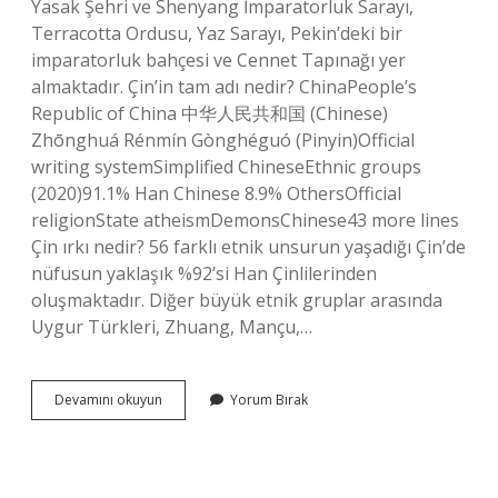
Yasak Şehri ve Shenyang İmparatorluk Sarayı,
Terracotta Ordusu, Yaz Sarayı, Pekin’deki bir
imparatorluk bahçesi ve Cennet Tapınağı yer
almaktadır. Çin’in tam adı nedir? ChinaPeople’s
Republic of China 中华人民共和国 (Chinese)
Zhōnghuá Rénmín Gònghéguó (Pinyin)Official
writing systemSimplified ChineseEthnic groups
(2020)91.1% Han Chinese 8.9% OthersOfficial
religionState atheismDemonsChinese43 more lines
Çin ırkı nedir? 56 farklı etnik unsurun yaşadığı Çin’de
nüfusun yaklaşık %92’si Han Çinlilerinden
oluşmaktadır. Diğer büyük etnik gruplar arasında
Uygur Türkleri, Zhuang, Mançu,…
Çin
Devamını okuyun
Yorum Bırak
Nedir
Özellikleri
Nelerdir