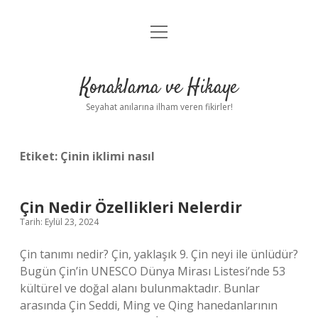
menüyü
Anasayfa
aç
Gizlilik Politikası
Konaklama ve Hikaye
Yasal Uyarı
Seyahat anılarına ilham veren fikirler!
Hakkımızda
Etiket:
Çinin iklimi nasıl
Çin Nedir Özellikleri Nelerdir
Tarih: Eylül 23, 2024
Çin tanımı nedir? Çin, yaklaşık 9. Çin neyi ile ünlüdür?
Bugün Çin’in UNESCO Dünya Mirası Listesi’nde 53
kültürel ve doğal alanı bulunmaktadır. Bunlar
arasında Çin Seddi, Ming ve Qing hanedanlarının