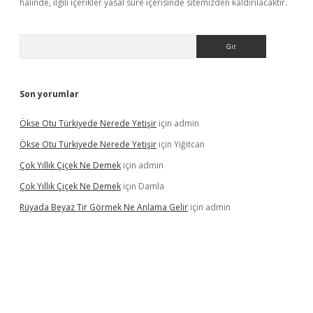
halinde, ilgili içerikler yasal süre içerisinde sitemizden kaldırılacaktır.
Arama
Son yorumlar
Ökse Otu Türkiyede Nerede Yetişir
için
admin
Ökse Otu Türkiyede Nerede Yetişir
için
Yiğitcan
Çok Yıllık Çiçek Ne Demek
için
admin
Çok Yıllık Çiçek Ne Demek
için
Damla
Rüyada Beyaz Tır Görmek Ne Anlama Gelir
için
admin