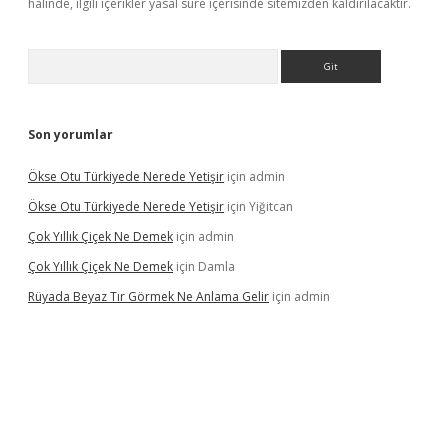
halinde, ilgili içerikler yasal süre içerisinde sitemizden kaldırılacaktır.
Arama
Son yorumlar
Ökse Otu Türkiyede Nerede Yetişir
için
admin
Ökse Otu Türkiyede Nerede Yetişir
için
Yiğitcan
Çok Yıllık Çiçek Ne Demek
için
admin
Çok Yıllık Çiçek Ne Demek
için
Damla
Rüyada Beyaz Tır Görmek Ne Anlama Gelir
için
admin