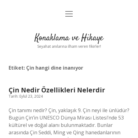
menüyü
Anasayfa
aç
Gizlilik Politikası
Konaklama ve Hikaye
Yasal Uyarı
Seyahat anılarına ilham veren fikirler!
Hakkımızda
Etiket:
Çin hangi dine inanıyor
Çin Nedir Özellikleri Nelerdir
Tarih: Eylül 23, 2024
Çin tanımı nedir? Çin, yaklaşık 9. Çin neyi ile ünlüdür?
Bugün Çin’in UNESCO Dünya Mirası Listesi’nde 53
kültürel ve doğal alanı bulunmaktadır. Bunlar
arasında Çin Seddi, Ming ve Qing hanedanlarının