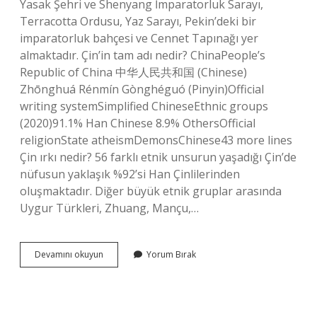
Yasak Şehri ve Shenyang İmparatorluk Sarayı,
Terracotta Ordusu, Yaz Sarayı, Pekin’deki bir
imparatorluk bahçesi ve Cennet Tapınağı yer
almaktadır. Çin’in tam adı nedir? ChinaPeople’s
Republic of China 中华人民共和国 (Chinese)
Zhōnghuá Rénmín Gònghéguó (Pinyin)Official
writing systemSimplified ChineseEthnic groups
(2020)91.1% Han Chinese 8.9% OthersOfficial
religionState atheismDemonsChinese43 more lines
Çin ırkı nedir? 56 farklı etnik unsurun yaşadığı Çin’de
nüfusun yaklaşık %92’si Han Çinlilerinden
oluşmaktadır. Diğer büyük etnik gruplar arasında
Uygur Türkleri, Zhuang, Mançu,…
Çin
Devamını okuyun
Yorum Bırak
Nedir
Özellikleri
Nelerdir