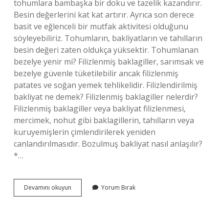
tohumlara bambaşka bir doku ve tazelik kazandırır.
Besin değerlerini kat kat artırır. Ayrıca son derece
basit ve eğlenceli bir mutfak aktivitesi olduğunu
söyleyebiliriz. Tohumların, bakliyatların ve tahılların
besin değeri zaten oldukça yüksektir. Tohumlanan
bezelye yenir mi? Filizlenmiş baklagiller, sarımsak ve
bezelye güvenle tüketilebilir ancak filizlenmiş
patates ve soğan yemek tehlikelidir. Filizlendirilmiş
bakliyat ne demek? Filizlenmiş baklagiller nelerdir?
Filizlenmiş baklagiller veya bakliyat filizlenmesi,
mercimek, nohut gibi baklagillerin, tahılların veya
kuruyemişlerin çimlendirilerek yeniden
canlandırılmasıdır. Bozulmuş bakliyat nasıl anlaşılır?
*…
Çimlenmiş
Devamını okuyun
Yorum Bırak
Bakla
Yenir
Mi