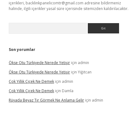
içerikleri,
backlinkpanelicomtr@gmail.com
adresine bildirmeniz
halinde, ilgili içerikler yasal süre içerisinde sitemizden kaldırılacaktır.
Arama
Son yorumlar
Ökse Otu Türkiyede Nerede Yetişir
için
admin
Ökse Otu Türkiyede Nerede Yetişir
için
Yiğitcan
Çok Yıllık Çiçek Ne Demek
için
admin
Çok Yıllık Çiçek Ne Demek
için
Damla
Rüyada Beyaz Tır Görmek Ne Anlama Gelir
için
admin