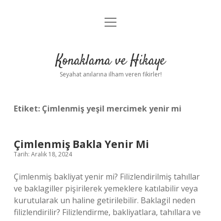
menüyü
Anasayfa
aç
Gizlilik Politikası
Konaklama ve Hikaye
Yasal Uyarı
Seyahat anılarına ilham veren fikirler!
Hakkımızda
Etiket:
Çimlenmiş yeşil mercimek yenir mi
Çimlenmiş Bakla Yenir Mi
Tarih: Aralık 18, 2024
Çimlenmiş bakliyat yenir mi? Filizlendirilmiş tahıllar
ve baklagiller pişirilerek yemeklere katılabilir veya
kurutularak un haline getirilebilir. Baklagil neden
filizlendirilir? Filizlendirme, bakliyatlara, tahıllara ve