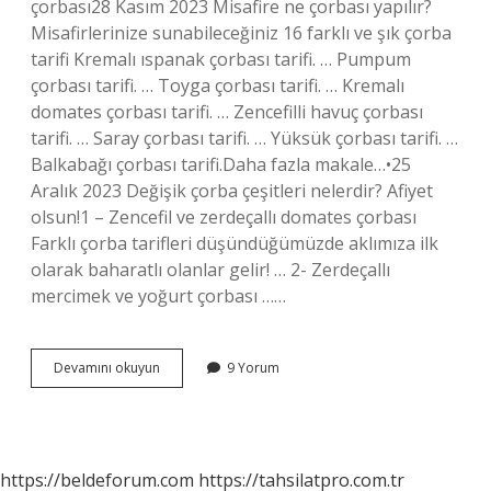
çorbası28 Kasım 2023 Misafire ne çorbası yapılır?
Misafirlerinize sunabileceğiniz 16 farklı ve şık çorba
tarifi Kremalı ıspanak çorbası tarifi. … Pumpum
çorbası tarifi. … Toyga çorbası tarifi. … Kremalı
domates çorbası tarifi. … Zencefilli havuç çorbası
tarifi. … Saray çorbası tarifi. … Yüksük çorbası tarifi. …
Balkabağı çorbası tarifi.Daha fazla makale…•25
Aralık 2023 Değişik çorba çeşitleri nelerdir? Afiyet
olsun!1 – Zencefil ve zerdeçallı domates çorbası
Farklı çorba tarifleri düşündüğümüzde aklımıza ilk
olarak baharatlı olanlar gelir! … 2- Zerdeçallı
mercimek ve yoğurt çorbası ……
Davet
Devamını okuyun
9 Yorum
Sofrası
Çorbaları
Nelerdir
https://beldeforum.com
https://tahsilatpro.com.tr