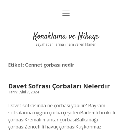
menüyü
Anasayfa
aç
Gizlilik Politikası
Konaklama ve Hikaye
Yasal Uyarı
Seyahat anılarına ilham veren fikirler!
Hakkımızda
Etiket:
Cennet çorbası nedir
Davet Sofrası Çorbaları Nelerdir
Tarih: Eylül 7, 2024
Davet sofrasında ne çorbası yapılır? Bayram
sofralarına uygun çorba çeşitleriBademli brokoli
çorbasıKremalı mantar çorbasıBalkabağı
çorbasıZencefilli havuç çorbasıKuşkonmaz