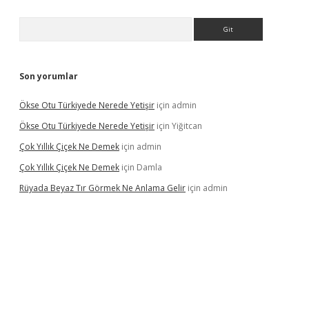
Arama
Son yorumlar
Ökse Otu Türkiyede Nerede Yetişir
için
admin
Ökse Otu Türkiyede Nerede Yetişir
için
Yiğitcan
Çok Yıllık Çiçek Ne Demek
için
admin
Çok Yıllık Çiçek Ne Demek
için
Damla
Rüyada Beyaz Tır Görmek Ne Anlama Gelir
için
admin
no giriş
www.betexper.xyz/