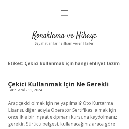
menüyü
Anasayfa
aç
Gizlilik Politikası
Konaklama ve Hikaye
Yasal Uyarı
Seyahat anılarına ilham veren fikirler!
Hakkımızda
Etiket:
Çekici kullanmak için hangi ehliyet lazım
Çekici Kullanmak Için Ne Gerekli
Tarih: Aralık 11, 2024
Araç çekici olmak için ne yapılmalı? Oto Kurtarma
Lisansı, diğer adıyla Operatör Sertifikası almak için
öncelikle bir inşaat ekipmanı kursuna kaydolmanız
gerekir. Sürücü belgesi, kullanacağınız araca göre