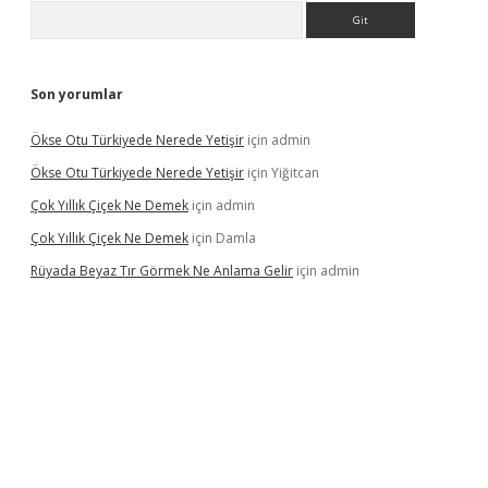
Arama
Son yorumlar
Ökse Otu Türkiyede Nerede Yetişir
için
admin
Ökse Otu Türkiyede Nerede Yetişir
için
Yiğitcan
Çok Yıllık Çiçek Ne Demek
için
admin
Çok Yıllık Çiçek Ne Demek
için
Damla
Rüyada Beyaz Tır Görmek Ne Anlama Gelir
için
admin
no giriş
www.betexper.xyz/