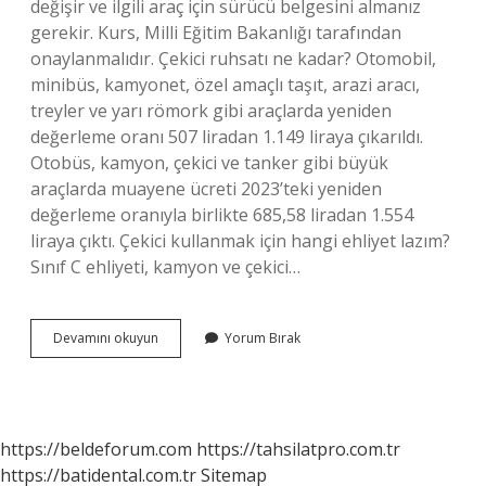
değişir ve ilgili araç için sürücü belgesini almanız
gerekir. Kurs, Milli Eğitim Bakanlığı tarafından
onaylanmalıdır. Çekici ruhsatı ne kadar? Otomobil,
minibüs, kamyonet, özel amaçlı taşıt, arazi aracı,
treyler ve yarı römork gibi araçlarda yeniden
değerleme oranı 507 liradan 1.149 liraya çıkarıldı.
Otobüs, kamyon, çekici ve tanker gibi büyük
araçlarda muayene ücreti 2023’teki yeniden
değerleme oranıyla birlikte 685,58 liradan 1.554
liraya çıktı. Çekici kullanmak için hangi ehliyet lazım?
Sınıf C ehliyeti, kamyon ve çekici…
Çekici
Devamını okuyun
Yorum Bırak
Kullanmak
Için
Ne
Gerekli
https://beldeforum.com
https://tahsilatpro.com.tr
https://batidental.com.tr
Sitemap