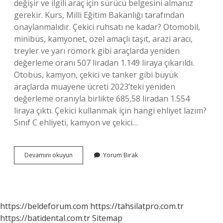
değişir ve ilgili araç için sürücü belgesini almanız
gerekir. Kurs, Milli Eğitim Bakanlığı tarafından
onaylanmalıdır. Çekici ruhsatı ne kadar? Otomobil,
minibüs, kamyonet, özel amaçlı taşıt, arazi aracı,
treyler ve yarı römork gibi araçlarda yeniden
değerleme oranı 507 liradan 1.149 liraya çıkarıldı.
Otobüs, kamyon, çekici ve tanker gibi büyük
araçlarda muayene ücreti 2023’teki yeniden
değerleme oranıyla birlikte 685,58 liradan 1.554
liraya çıktı. Çekici kullanmak için hangi ehliyet lazım?
Sınıf C ehliyeti, kamyon ve çekici…
Çekici
Devamını okuyun
Yorum Bırak
Kullanmak
Için
Ne
Gerekli
https://beldeforum.com
https://tahsilatpro.com.tr
https://batidental.com.tr
Sitemap