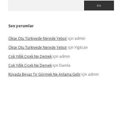
Arama
Son yorumlar
Ökse Otu Türkiyede Nerede Yetişir
için
admin
Ökse Otu Türkiyede Nerede Yetişir
için
Yiğitcan
Çok Yıllık Çiçek Ne Demek
için
admin
Çok Yıllık Çiçek Ne Demek
için
Damla
Rüyada Beyaz Tır Görmek Ne Anlama Gelir
için
admin
no giriş
www.betexper.xyz/