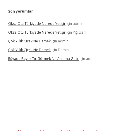
Son yorumlar
Ökse Otu Türkiyede Nerede Yetişir
için
admin
Ökse Otu Türkiyede Nerede Yetişir
için
Yiğitcan
Çok Yıllık Çiçek Ne Demek
için
admin
Çok Yıllık Çiçek Ne Demek
için
Damla
Rüyada Beyaz Tır Görmek Ne Anlama Gelir
için
admin
ino giriş
www.betexper.xyz/