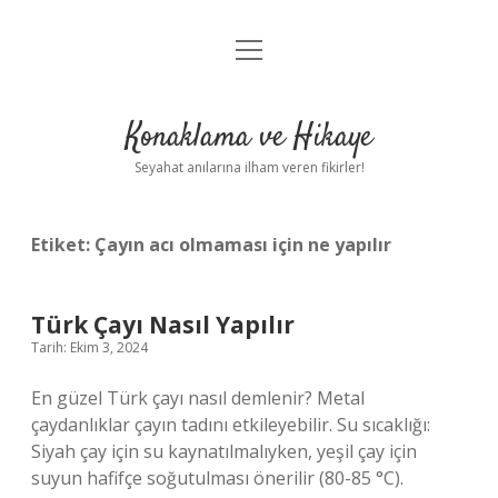
menüyü
Anasayfa
aç
Gizlilik Politikası
Konaklama ve Hikaye
Yasal Uyarı
Seyahat anılarına ilham veren fikirler!
Hakkımızda
Etiket:
Çayın acı olmaması için ne yapılır
Türk Çayı Nasıl Yapılır
Tarih: Ekim 3, 2024
En güzel Türk çayı nasıl demlenir? Metal
çaydanlıklar çayın tadını etkileyebilir. Su sıcaklığı:
Siyah çay için su kaynatılmalıyken, yeşil çay için
suyun hafifçe soğutulması önerilir (80-85 °C).