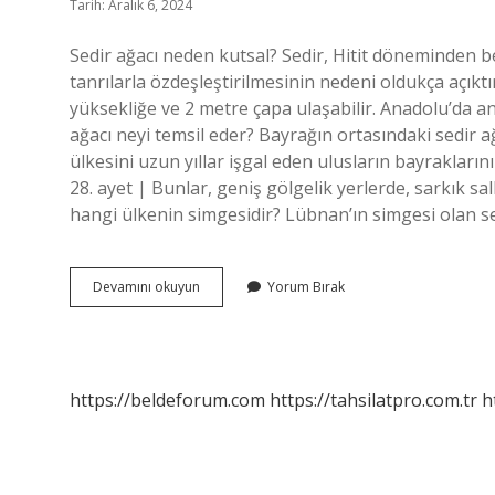
Tarih: Aralık 6, 2024
Sedir ağacı neden kutsal? Sedir, Hitit döneminden ber
tanrılarla özdeşleştirilmesinin nedeni oldukça açıktı
yüksekliğe ve 2 metre çapa ulaşabilir. Anadolu’da an
ağacı neyi temsil eder? Bayrağın ortasındaki sedir a
ülkesini uzun yıllar işgal eden ulusların bayrakların
28. ayet | Bunlar, geniş gölgelik yerlerde, sarkık sal
hangi ülkenin simgesidir? Lübnan’ın simgesi olan s
Sedir
Devamını okuyun
Yorum Bırak
Ağacı
Kutsal
Mıdır
https://beldeforum.com
https://tahsilatpro.com.tr
h