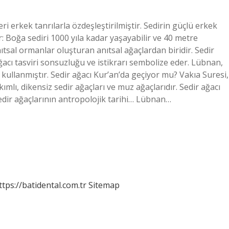
i erkek tanrılarla özdeşleştirilmiştir. Sedirin güçlü erkek
r: Boğa sediri 1000 yıla kadar yaşayabilir ve 40 metre
ıtsal ormanlar oluşturan anıtsal ağaçlardan biridir. Sedir
ğacı tasviri sonsuzluğu ve istikrarı sembolize eder. Lübnan,
ı kullanmıştır. Sedir ağacı Kur’an’da geçiyor mu? Vakıa Suresi,
kımlı, dikensiz sedir ağaçları ve muz ağaçlarıdır. Sedir ağacı
edir ağaçlarının antropolojik tarihi… Lübnan…
ttps://batidental.com.tr
Sitemap