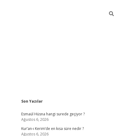
Sidebar
Son Yazılar
ilbet yeni giriş
ilbet giriş
vdcasino giriş
Esmaül Hüsna hangi surede geçiyor ?
Ağustos 6, 2026
Kur’an-ı Kerim’de en kısa süre nedir ?
Ağustos 6, 2026