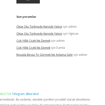
Son yorumlar
Ökse Otu Türkiyede Nerede Yetişir
için
admin
Ökse Otu Türkiyede Nerede Yetişir
için
Yiğitcan
Çok Yıllık Çiçek Ne Demek
için
admin
Çok Yıllık Çiçek Ne Demek
için
Damla
Rüyada Beyaz Tır Görmek Ne Anlama Gelir
için
admin
06 0 726
Telegram: @karabul
vermektedir. Bu nedenle, sitedeki içerikleri proaktif olarak denetleme