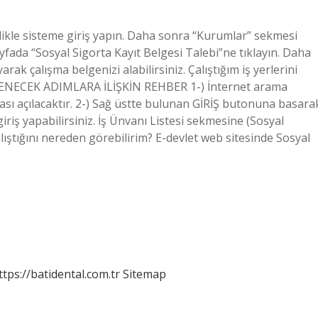
likle sisteme giriş yapın. Daha sonra “Kurumlar” sekmesi
fada “Sosyal Sigorta Kayıt Belgesi Talebi”ne tıklayın. Daha
rak çalışma belgenizi alabilirsiniz. Çalıştığım iş yerlerini
LENECEK ADIMLARA İLİŞKİN REHBER 1-) İnternet arama
fası açılacaktır. 2-) Sağ üstte bulunan GİRİŞ butonuna basara
giriş yapabilirsiniz. İş Ünvanı Listesi sekmesine (Sosyal
alıştığını nereden görebilirim? E-devlet web sitesinde Sosyal
ttps://batidental.com.tr
Sitemap