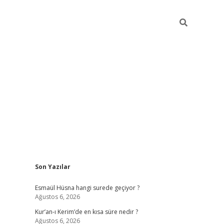
Sidebar
Son Yazılar
ilbet yeni giriş
ilbet giriş
vdcasino giriş
Esmaül Hüsna hangi surede geçiyor ?
Ağustos 6, 2026
Kur’an-ı Kerim’de en kısa süre nedir ?
Ağustos 6, 2026