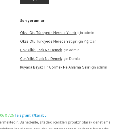
Son yorumlar
Ökse Otu Türkiyede Nerede Yetişir
için
admin
Ökse Otu Türkiyede Nerede Yetişir
için
Yiğitcan
Çok Yıllık Çiçek Ne Demek
için
admin
Çok Yıllık Çiçek Ne Demek
için
Damla
Rüyada Beyaz Tır Görmek Ne Anlama Gelir
için
admin
06 0 726
Telegram: @karabul
vermektedir. Bu nedenle, sitedeki içerikleri proaktif olarak denetleme