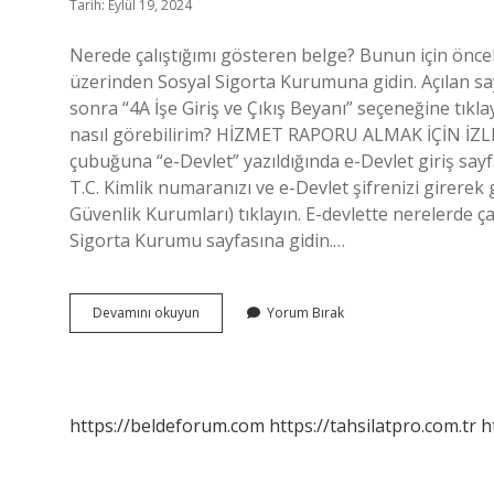
Tarih: Eylül 19, 2024
Nerede çalıştığımı gösteren belge? Bunun için önce
üzerinden Sosyal Sigorta Kurumuna gidin. Açılan say
sonra “4A İşe Giriş ve Çıkış Beyanı” seçeneğine tıklaya
nasıl görebilirim? HİZMET RAPORU ALMAK İÇİN İZ
çubuğuna “e-Devlet” yazıldığında e-Devlet giriş say
T.C. Kimlik numaranızı ve e-Devlet şifrenizi girerek 
Güvenlik Kurumları) tıklayın. E-devlette nerelerde ç
Sigorta Kurumu sayfasına gidin.…
Nerede
Devamını okuyun
Yorum Bırak
Çalıştığımı
Nasıl
Belgelerim
https://beldeforum.com
https://tahsilatpro.com.tr
h