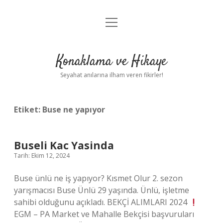
menüyü
Anasayfa
aç
Gizlilik Politikası
Konaklama ve Hikaye
Yasal Uyarı
Seyahat anılarına ilham veren fikirler!
Hakkımızda
Etiket:
Buse ne yapıyor
Buseli Kac Yasinda
Tarih: Ekim 12, 2024
Buse ünlü ne iş yapıyor? Kısmet Olur 2. sezon
yarışmacısı Buse Ünlü 29 yaşında. Ünlü, işletme
sahibi olduğunu açıkladı. BEKÇİ ALIMLARI 2024
EGM – PA Market ve Mahalle Bekçisi başvuruları