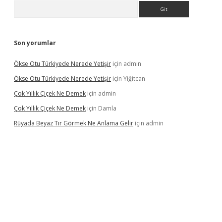
Arama
Son yorumlar
Ökse Otu Türkiyede Nerede Yetişir
için
admin
Ökse Otu Türkiyede Nerede Yetişir
için
Yiğitcan
Çok Yıllık Çiçek Ne Demek
için
admin
Çok Yıllık Çiçek Ne Demek
için
Damla
Rüyada Beyaz Tır Görmek Ne Anlama Gelir
için
admin
no giriş
www.betexper.xyz/