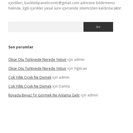
içerikleri,
backlinkpanelicomtr@gmail.com
adresine bildirmeniz
halinde, ilgili içerikler yasal süre içerisinde sitemizden kaldırılacaktır.
Arama
Son yorumlar
Ökse Otu Türkiyede Nerede Yetişir
için
admin
Ökse Otu Türkiyede Nerede Yetişir
için
Yiğitcan
Çok Yıllık Çiçek Ne Demek
için
admin
Çok Yıllık Çiçek Ne Demek
için
Damla
Rüyada Beyaz Tır Görmek Ne Anlama Gelir
için
admin