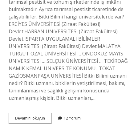
tarımsal pestisit ve tohum şirketlerinde iş imkânı
bulmaktadır. Ayrıca tarımsal pestisit ticaretinde de
çalışabilirler. Bitki Bilimi hangi üniversitelerde var?
ERCİYES ÜNİVERSİTESİ (Ziraat Fakültesi)
Devlet.HARRAN ÜNİVERSİTESİ (Ziraat Fakültesi)
Devlet.ISPARTA UYGULAMALI BİLİMLER
ÜNİVERSİTESİ (Ziraat Fakültesi) Devlet.MALATYA
TURGUT ÖZAL ÜNİVERSİTESİ … ONDOKUZ MAYIS
ÜNİVERSİTESİ … SELÇUK ÜNİVERSİTESİ … TEKİRDAĞ
NAMIK KEMAL ÜNİVERSİTE KONUMU.. TOKAT
GAZİOSMANPAŞA ÜNİVERSİTESİ Bitki Bilimi uzmanı
nedir? Bitki uzmanı, bitkilerin yetiştirilmesi, bakımı,
tanımlanması ve sağlıklı gelişimi konusunda
uzmanlaşmış kişidir. Bitki uzmanları,…
Bitki
Devamını okuyun
12 Yorum
Bilimi
Hangi
Bölüm