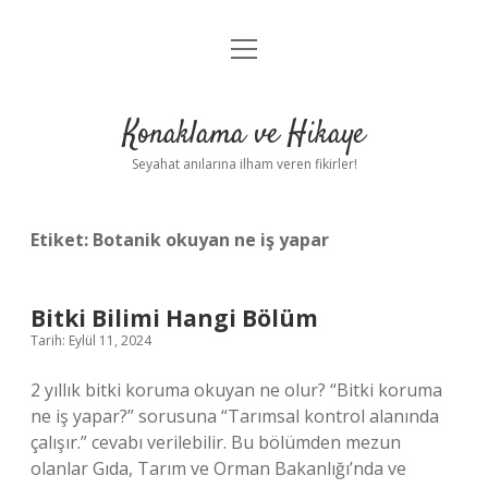
menüyü
Anasayfa
aç
Gizlilik Politikası
Konaklama ve Hikaye
Yasal Uyarı
Seyahat anılarına ilham veren fikirler!
Hakkımızda
Etiket:
Botanik okuyan ne iş yapar
Bitki Bilimi Hangi Bölüm
Tarih: Eylül 11, 2024
2 yıllık bitki koruma okuyan ne olur? “Bitki koruma
ne iş yapar?” sorusuna “Tarımsal kontrol alanında
çalışır.” cevabı verilebilir. Bu bölümden mezun
olanlar Gıda, Tarım ve Orman Bakanlığı’nda ve