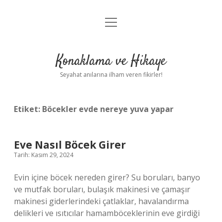
menüyü
Anasayfa
aç
Gizlilik Politikası
Konaklama ve Hikaye
Yasal Uyarı
Seyahat anılarına ilham veren fikirler!
Hakkımızda
Etiket:
Böcekler evde nereye yuva yapar
Eve Nasıl Böcek Girer
Tarih: Kasım 29, 2024
Evin içine böcek nereden girer? Su boruları, banyo
ve mutfak boruları, bulaşık makinesi ve çamaşır
makinesi giderlerindeki çatlaklar, havalandırma
delikleri ve ısıtıcılar hamamböceklerinin eve girdiği