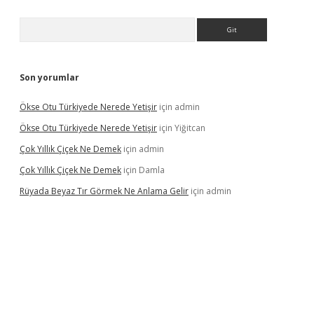
Arama
Son yorumlar
Ökse Otu Türkiyede Nerede Yetişir
için
admin
Ökse Otu Türkiyede Nerede Yetişir
için
Yiğitcan
Çok Yıllık Çiçek Ne Demek
için
admin
Çok Yıllık Çiçek Ne Demek
için
Damla
Rüyada Beyaz Tır Görmek Ne Anlama Gelir
için
admin
ino giriş
www.betexper.xyz/