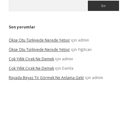
Arama
Son yorumlar
Ökse Otu Türkiyede Nerede Yetişir
için
admin
Ökse Otu Türkiyede Nerede Yetişir
için
Yiğitcan
Çok Yıllık Çiçek Ne Demek
için
admin
Çok Yıllık Çiçek Ne Demek
için
Damla
Rüyada Beyaz Tır Görmek Ne Anlama Gelir
için
admin
no giriş
www.betexper.xyz/