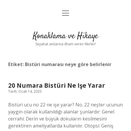
menüyü
Anasayfa
aç
Gizlilik Politikası
Konaklama ve Hikaye
Yasal Uyarı
Seyahat anılarına ilham veren fikirler!
Hakkımızda
Etiket:
Bistüri numarası neye göre belirlenir
20 Numara Bistüri Ne Işe Yarar
Tarih: Ocak 14, 2025
Bistüri ucu no 22 ne işe yarar? No. 22 neşter ucunun
yaygın olarak kullanıldığı alanlar şunlardır: Genel
cerrahi: Derin ve büyük dokuların kesilmesini
gerektiren ameliyatlarda kullanılır. Otopsi: Geniş