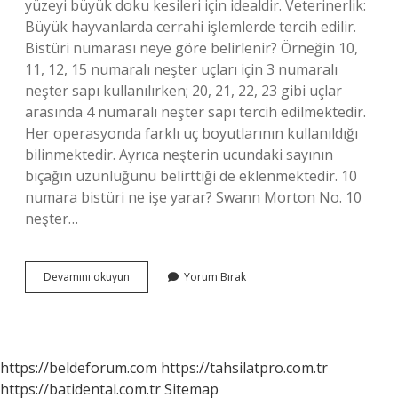
yüzeyi büyük doku kesileri için idealdir. Veterinerlik:
Büyük hayvanlarda cerrahi işlemlerde tercih edilir.
Bistüri numarası neye göre belirlenir? Örneğin 10,
11, 12, 15 numaralı neşter uçları için 3 numaralı
neşter sapı kullanılırken; 20, 21, 22, 23 gibi uçlar
arasında 4 numaralı neşter sapı tercih edilmektedir.
Her operasyonda farklı uç boyutlarının kullanıldığı
bilinmektedir. Ayrıca neşterin ucundaki sayının
bıçağın uzunluğunu belirttiği de eklenmektedir. 10
numara bistüri ne işe yarar? Swann Morton No. 10
neşter…
20
Devamını okuyun
Yorum Bırak
Numara
Bistüri
Ne
Işe
Yarar
https://beldeforum.com
https://tahsilatpro.com.tr
https://batidental.com.tr
Sitemap