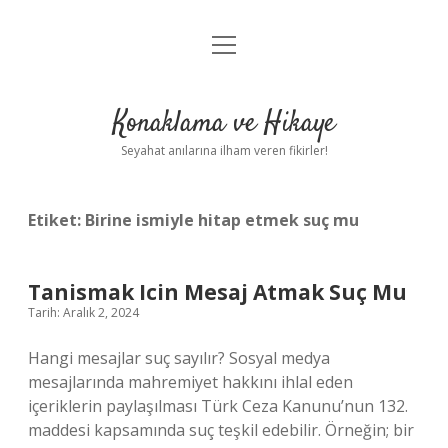
menüyü
Anasayfa
aç
Gizlilik Politikası
Konaklama ve Hikaye
Yasal Uyarı
Seyahat anılarına ilham veren fikirler!
Hakkımızda
Etiket:
Birine ismiyle hitap etmek suç mu
Tanismak Icin Mesaj Atmak Suç Mu
Tarih: Aralık 2, 2024
Hangi mesajlar suç sayılır? Sosyal medya
mesajlarında mahremiyet hakkını ihlal eden
içeriklerin paylaşılması Türk Ceza Kanunu’nun 132.
maddesi kapsamında suç teşkil edebilir. Örneğin; bir