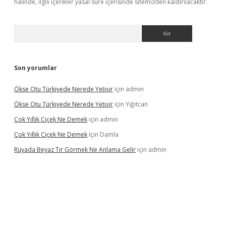
halinde, ilgili içerikler yasal süre içerisinde sitemizden kaldırılacaktır.
Arama
Son yorumlar
Ökse Otu Türkiyede Nerede Yetişir
için
admin
Ökse Otu Türkiyede Nerede Yetişir
için
Yiğitcan
Çok Yıllık Çiçek Ne Demek
için
admin
Çok Yıllık Çiçek Ne Demek
için
Damla
Rüyada Beyaz Tır Görmek Ne Anlama Gelir
için
admin