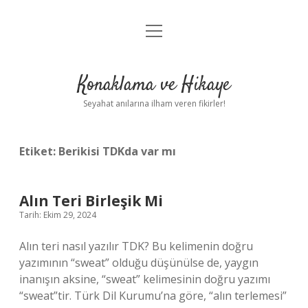
menüyü
Anasayfa
aç
Gizlilik Politikası
Konaklama ve Hikaye
Yasal Uyarı
Seyahat anılarına ilham veren fikirler!
Hakkımızda
Etiket:
Berikisi TDKda var mı
Alın Teri Birleşik Mi
Tarih: Ekim 29, 2024
Alın teri nasıl yazılır TDK? Bu kelimenin doğru
yazımının “sweat” olduğu düşünülse de, yaygın
inanışın aksine, “sweat” kelimesinin doğru yazımı
“sweat”tir. Türk Dil Kurumu’na göre, “alın terlemesi”