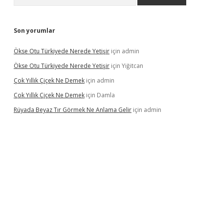
Son yorumlar
Ökse Otu Türkiyede Nerede Yetişir
için
admin
Ökse Otu Türkiyede Nerede Yetişir
için
Yiğitcan
Çok Yıllık Çiçek Ne Demek
için
admin
Çok Yıllık Çiçek Ne Demek
için
Damla
Rüyada Beyaz Tır Görmek Ne Anlama Gelir
için
admin
no giriş
www.betexper.xyz/