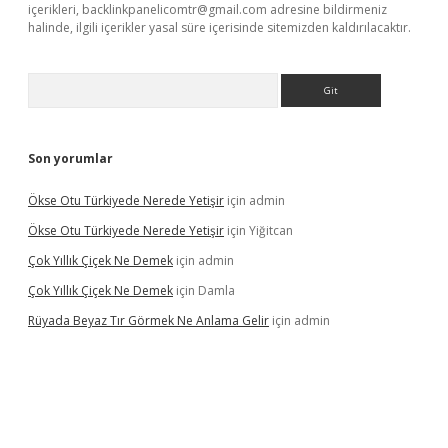
içerikleri,
backlinkpanelicomtr@gmail.com
adresine bildirmeniz
halinde, ilgili içerikler yasal süre içerisinde sitemizden kaldırılacaktır.
Arama
Son yorumlar
Ökse Otu Türkiyede Nerede Yetişir
için
admin
Ökse Otu Türkiyede Nerede Yetişir
için
Yiğitcan
Çok Yıllık Çiçek Ne Demek
için
admin
Çok Yıllık Çiçek Ne Demek
için
Damla
Rüyada Beyaz Tır Görmek Ne Anlama Gelir
için
admin