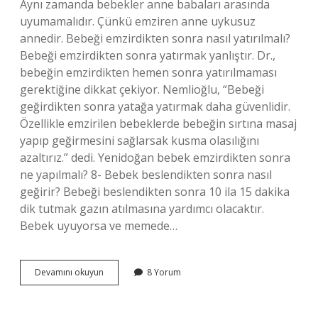
Aynı zamanda bebekler anne babaları arasında
uyumamalıdır. Çünkü emziren anne uykusuz
annedir. Bebeği emzirdikten sonra nasıl yatırılmalı?
Bebeği emzirdikten sonra yatırmak yanlıştır. Dr.,
bebeğin emzirdikten hemen sonra yatırılmaması
gerektiğine dikkat çekiyor. Nemlioğlu, “Bebeği
geğirdikten sonra yatağa yatırmak daha güvenlidir.
Özellikle emzirilen bebeklerde bebeğin sırtına masaj
yapıp geğirmesini sağlarsak kusma olasılığını
azaltırız.” dedi. Yenidoğan bebek emzirdikten sonra
ne yapılmalı? 8- Bebek beslendikten sonra nasıl
geğirir? Bebeği beslendikten sonra 10 ila 15 dakika
dik tutmak gazın atılmasına yardımcı olacaktır.
Bebek uyuyorsa ve memede…
Emzirme
Devamını okuyun
8 Yorum
Sonrası
Bebek
Nasıl