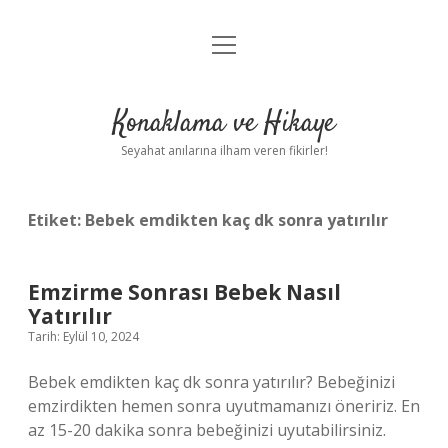
menüyü
Anasayfa
aç
Gizlilik Politikası
Konaklama ve Hikaye
Yasal Uyarı
Seyahat anılarına ilham veren fikirler!
Hakkımızda
Etiket:
Bebek emdikten kaç dk sonra yatırılır
Emzirme Sonrası Bebek Nasıl
Yatırılır
Tarih: Eylül 10, 2024
Bebek emdikten kaç dk sonra yatırılır? Bebeğinizi
emzirdikten hemen sonra uyutmamanızı öneririz. En
az 15-20 dakika sonra bebeğinizi uyutabilirsiniz.