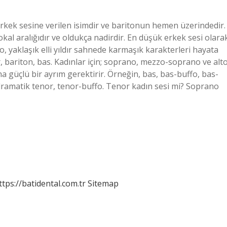
erkek sesine verilen isimdir ve baritonun hemen üzerindedir.
kal aralığıdır ve oldukça nadirdir. En düşük erkek sesi olara
to, yaklaşık elli yıldır sahnede karmaşık karakterleri hayata
or, bariton, bas. Kadınlar için; soprano, mezzo-soprano ve alto
a güçlü bir ayrım gerektirir. Örneğin, bas, bas-buffo, bas-
r, dramatik tenor, tenor-buffo. Tenor kadın sesi mi? Soprano
ttps://batidental.com.tr
Sitemap