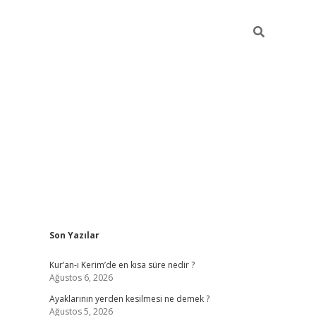
Sidebar
Son Yazılar
ilbet yeni giriş
ilbet giriş
vdcasino giriş
w
Kur’an-ı Kerim’de en kısa süre nedir ?
Ağustos 6, 2026
Ayaklarının yerden kesilmesi ne demek ?
Ağustos 5, 2026