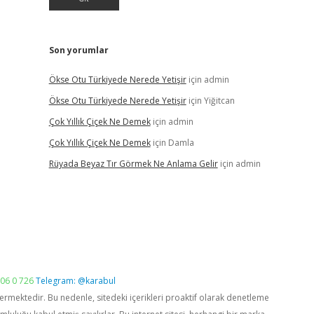
Son yorumlar
Ökse Otu Türkiyede Nerede Yetişir
için
admin
Ökse Otu Türkiyede Nerede Yetişir
için
Yiğitcan
Çok Yıllık Çiçek Ne Demek
için
admin
Çok Yıllık Çiçek Ne Demek
için
Damla
Rüyada Beyaz Tır Görmek Ne Anlama Gelir
için
admin
06 0 726
Telegram: @karabul
vermektedir. Bu nedenle, sitedeki içerikleri proaktif olarak denetleme