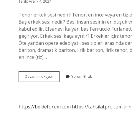
Tarih: Aralık 4, 2024
Tenor erkek sesi nedir? Tenor, en ince veya en tiz 
Baş erkek sesi nedir? Bas, insan sesinin en düşük vo
kabul edilir. Efsanevi İtalyan bas Ferruccio Furlanet
geçiriyor. Erkek sesi kaça ayrılır? Erkekler için; ten
Öte yandan opera edebiyatı, ses tipleri arasında dah
bariton, dramatik bariton, lirik bariton, lirik teno
en ince (tiz)…
Tenor
Devamını okuyun
Yorum Bırak
Ve
Bas
Arasındaki
Erkek
Sesi
https://beldeforum.com
https://tahsilatpro.com.tr
h
Nedir