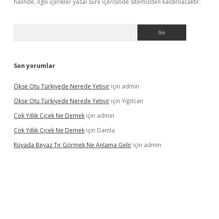
halinde, ilgili içerikler yasal süre içerisinde sitemizden kaldırılacaktır.
Arama
Son yorumlar
Ökse Otu Türkiyede Nerede Yetişir
için
admin
Ökse Otu Türkiyede Nerede Yetişir
için
Yiğitcan
Çok Yıllık Çiçek Ne Demek
için
admin
Çok Yıllık Çiçek Ne Demek
için
Damla
Rüyada Beyaz Tır Görmek Ne Anlama Gelir
için
admin