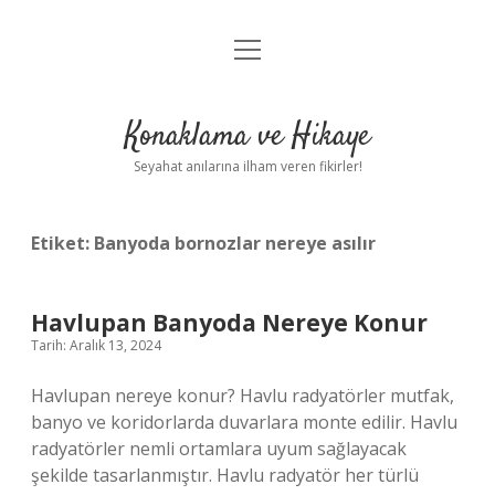
menüyü
Anasayfa
aç
Gizlilik Politikası
Konaklama ve Hikaye
Yasal Uyarı
Seyahat anılarına ilham veren fikirler!
Hakkımızda
Etiket:
Banyoda bornozlar nereye asılır
Havlupan Banyoda Nereye Konur
Tarih: Aralık 13, 2024
Havlupan nereye konur? Havlu radyatörler mutfak,
banyo ve koridorlarda duvarlara monte edilir. Havlu
radyatörler nemli ortamlara uyum sağlayacak
şekilde tasarlanmıştır. Havlu radyatör her türlü