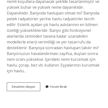
nemli koşullara dayanacak şekilde tasarlanmıştır ve
yüksek buhar ve yüksek neme dayanıklıdır.
Dayanıklıdır. Banyoda havlupan olmalı mı? Banyoda
petek radyatörler yerine havlu radyatörler tercih
edilir. Estetik açıdan şık havlu askılarının en bilinen
özelliği yükseklikleridir. Banyo gibi fonksiyonel
alanlarda zeminden tavana kadar uzanabilen
modellerle enerji verimliliği ve yer tasarrufu da
desteklenir. Banyoya sonradan havlupan takılır mı?
Banyonuzun havalandırması zayıfsa, duştan sonra
nem oranı yüksekse. İçerideki nemi kurutmak için
havlu, çorap, bez vb. kullanın. Eşyalarınızı kurutmak
için havlu…
Havlupan
Devamını okuyun
Yorum Bırak
Banyoda
Nereye
Konur