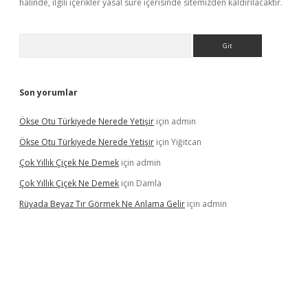
halinde, ilgili içerikler yasal süre içerisinde sitemizden kaldırılacaktır.
Arama
Son yorumlar
Ökse Otu Türkiyede Nerede Yetişir
için
admin
Ökse Otu Türkiyede Nerede Yetişir
için
Yiğitcan
Çok Yıllık Çiçek Ne Demek
için
admin
Çok Yıllık Çiçek Ne Demek
için
Damla
Rüyada Beyaz Tır Görmek Ne Anlama Gelir
için
admin