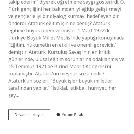
takip ederim” diyerek öğretmene saygı gösterirdi. O,
Türk gençliğini her bakımdan iyi eğitip geliştirmeyi
ve gençlerle iyi bir diyalog kurmayı hedefleyen bir
önderdi. Atatürk eğitim için ne demiş? Atatürk
eğitime büyük önem vermiştir. 1 Mart 1922’de
Türkiye Büyük Millet Meclisi’nde yaptığı konuşmada,
“Eğitim, hükümetin en etkili ve önemli görevidir.”
demiştir. Atatürk; Kurtuluş Savaşı’nın en kritik
günlerinde, ulusal eğitim sorunlarına odaklanmış ve
15 Temmuz 1921’de Birinci Maarif Kongresi’ni
toplamıştır. Atatürk’ün meşhur sözü nedir?
Atatürk’ün sözleri: “Büyük işler büyük milletler
tarafından yapılır.” “İstiklal, istikbal, hürriyet, her
şey…
Mustafa
Devamını okuyun
Yorum Bırak
Kemal
Atatürk
Öğretmenler