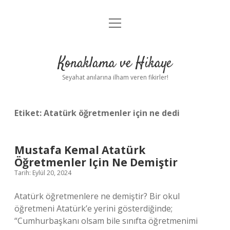
menüyü
Anasayfa
aç
Gizlilik Politikası
Konaklama ve Hikaye
Yasal Uyarı
Seyahat anılarına ilham veren fikirler!
Hakkımızda
Etiket:
Atatürk öğretmenler için ne dedi
Mustafa Kemal Atatürk
Öğretmenler Için Ne Demiştir
Tarih: Eylül 20, 2024
Atatürk öğretmenlere ne demiştir? Bir okul
öğretmeni Atatürk’e yerini gösterdiğinde;
“Cumhurbaşkanı olsam bile sınıfta öğretmenimi