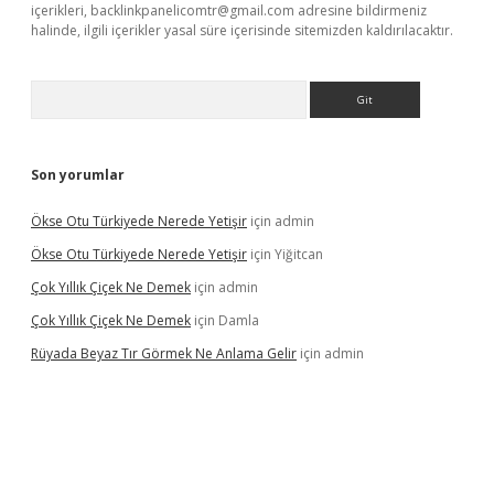
içerikleri,
backlinkpanelicomtr@gmail.com
adresine bildirmeniz
halinde, ilgili içerikler yasal süre içerisinde sitemizden kaldırılacaktır.
Arama
Son yorumlar
Ökse Otu Türkiyede Nerede Yetişir
için
admin
Ökse Otu Türkiyede Nerede Yetişir
için
Yiğitcan
Çok Yıllık Çiçek Ne Demek
için
admin
Çok Yıllık Çiçek Ne Demek
için
Damla
Rüyada Beyaz Tır Görmek Ne Anlama Gelir
için
admin