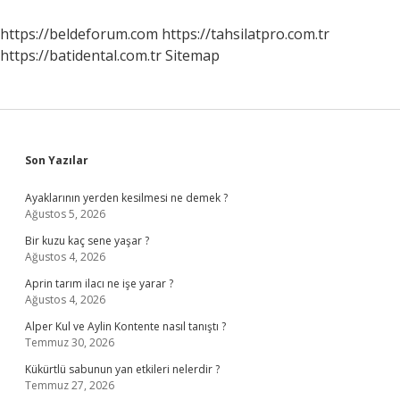
Için
Ne
https://beldeforum.com
https://tahsilatpro.com.tr
Demiştir
https://batidental.com.tr
Sitemap
Sidebar
Son Yazılar
Ayaklarının yerden kesilmesi ne demek ?
Ağustos 5, 2026
Bir kuzu kaç sene yaşar ?
Ağustos 4, 2026
Aprin tarım ilacı ne işe yarar ?
Ağustos 4, 2026
Alper Kul ve Aylin Kontente nasıl tanıştı ?
Temmuz 30, 2026
Kükürtlü sabunun yan etkileri nelerdir ?
Temmuz 27, 2026