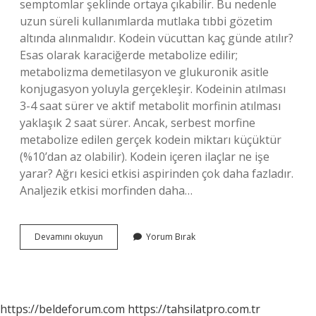
semptomlar şeklinde ortaya çıkabilir. Bu nedenle
uzun süreli kullanımlarda mutlaka tıbbi gözetim
altında alınmalıdır. Kodein vücuttan kaç günde atılır?
Esas olarak karaciğerde metabolize edilir;
metabolizma demetilasyon ve glukuronik asitle
konjugasyon yoluyla gerçekleşir. Kodeinin atılması
3-4 saat sürer ve aktif metabolit morfinin atılması
yaklaşık 2 saat sürer. Ancak, serbest morfine
metabolize edilen gerçek kodein miktarı küçüktür
(%10’dan az olabilir). Kodein içeren ilaçlar ne işe
yarar? Ağrı kesici etkisi aspirinden çok daha fazladır.
Analjezik etkisi morfinden daha…
Kodein
Devamını okuyun
Yorum Bırak
Yan
Etkileri
Nelerdir
https://beldeforum.com
https://tahsilatpro.com.tr