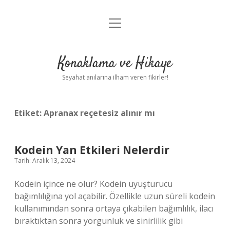
menüyü
Anasayfa
aç
Gizlilik Politikası
Konaklama ve Hikaye
Yasal Uyarı
Seyahat anılarına ilham veren fikirler!
Hakkımızda
Etiket:
Apranax reçetesiz alınır mı
Kodein Yan Etkileri Nelerdir
Tarih: Aralık 13, 2024
Kodein içince ne olur? Kodein uyuşturucu
bağımlılığına yol açabilir. Özellikle uzun süreli kodein
kullanımından sonra ortaya çıkabilen bağımlılık, ilacı
bıraktıktan sonra yorgunluk ve sinirlilik gibi