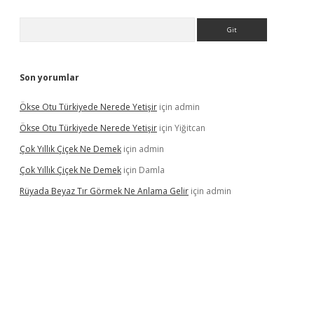
Arama
Son yorumlar
Ökse Otu Türkiyede Nerede Yetişir
için
admin
Ökse Otu Türkiyede Nerede Yetişir
için
Yiğitcan
Çok Yıllık Çiçek Ne Demek
için
admin
Çok Yıllık Çiçek Ne Demek
için
Damla
Rüyada Beyaz Tır Görmek Ne Anlama Gelir
için
admin
no giriş
www.betexper.xyz/