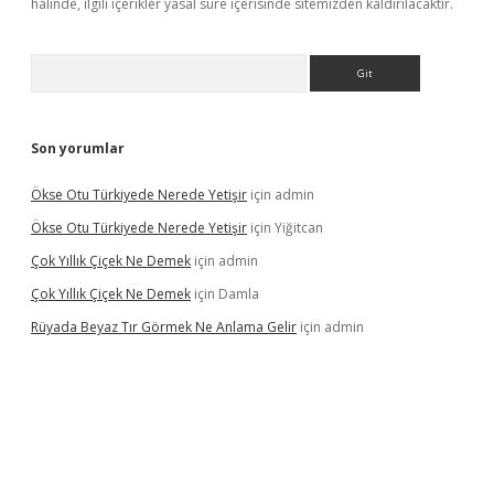
halinde, ilgili içerikler yasal süre içerisinde sitemizden kaldırılacaktır.
Arama
Son yorumlar
Ökse Otu Türkiyede Nerede Yetişir
için
admin
Ökse Otu Türkiyede Nerede Yetişir
için
Yiğitcan
Çok Yıllık Çiçek Ne Demek
için
admin
Çok Yıllık Çiçek Ne Demek
için
Damla
Rüyada Beyaz Tır Görmek Ne Anlama Gelir
için
admin