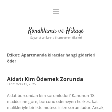
menüyü
Anasayfa
aç
Gizlilik Politikası
Konaklama ve Hikaye
Yasal Uyarı
Seyahat anılarına ilham veren fikirler!
Hakkımızda
Etiket:
Apartmanda kiracılar hangi giderleri
öder
Aidatı Kim Ödemek Zorunda
Tarih: Ocak 13, 2025
Aidat borcundan kim sorumludur? Kanunun 18.
maddesine göre, borcunu ödemeyen herkes, kat
malikleriyle birlikte müteselsilen sorumludur. Ancak,