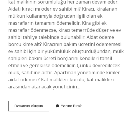
kat malikinin sorumluluğu her zaman devam eder.
Aidatı kiracı mı öder ev sahibi mi? Kiracı, kiralanan
mülkün kullanımıyla doğrudan ilgili olan ek
masrafların tamamını ödemelidir. Kira gibi ek
masraflar ödenmezse, kiracı temerrüde düşer ve ev
sahibi tahliye talebinde bulunabilir. Aidat ödeme
borcu kime ait? Kiracının bakım ücretini ödememesi
ev sahibi için bir yükümlülük oluşturduğundan, mülk
sahipleri bakım ücreti borçlarını kendileri tahsil
etmeli ve gerekirse ödemelidir. Çünkü devredilecek
mülk, sahibine aittir. Apartman yönetiminde kimler
aidat ödemez? Kat malikleri kurulu, kat malikleri
arasından atanacak yöneticinin…
Aidatı
Devamını okuyun
Yorum Bırak
Kim
Ödemek
Zorunda