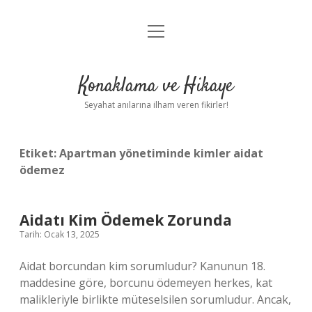
menüyü
Anasayfa
aç
Gizlilik Politikası
Konaklama ve Hikaye
Yasal Uyarı
Seyahat anılarına ilham veren fikirler!
Hakkımızda
Etiket:
Apartman yönetiminde kimler aidat
ödemez
Aidatı Kim Ödemek Zorunda
Tarih: Ocak 13, 2025
Aidat borcundan kim sorumludur? Kanunun 18.
maddesine göre, borcunu ödemeyen herkes, kat
malikleriyle birlikte müteselsilen sorumludur. Ancak,