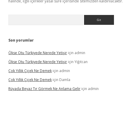
halinde, ilgili içerikler yasal süre içerisinde sitemizden kaldırılacaktır.
Arama
Son yorumlar
Ökse Otu Türkiyede Nerede Yetişir
için
admin
Ökse Otu Türkiyede Nerede Yetişir
için
Yiğitcan
Çok Yıllık Çiçek Ne Demek
için
admin
Çok Yıllık Çiçek Ne Demek
için
Damla
Rüyada Beyaz Tır Görmek Ne Anlama Gelir
için
admin