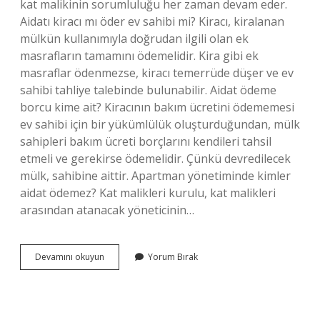
kat malikinin sorumluluğu her zaman devam eder.
Aidatı kiracı mı öder ev sahibi mi? Kiracı, kiralanan
mülkün kullanımıyla doğrudan ilgili olan ek
masrafların tamamını ödemelidir. Kira gibi ek
masraflar ödenmezse, kiracı temerrüde düşer ve ev
sahibi tahliye talebinde bulunabilir. Aidat ödeme
borcu kime ait? Kiracının bakım ücretini ödememesi
ev sahibi için bir yükümlülük oluşturduğundan, mülk
sahipleri bakım ücreti borçlarını kendileri tahsil
etmeli ve gerekirse ödemelidir. Çünkü devredilecek
mülk, sahibine aittir. Apartman yönetiminde kimler
aidat ödemez? Kat malikleri kurulu, kat malikleri
arasından atanacak yöneticinin…
Aidatı
Devamını okuyun
Yorum Bırak
Kim
Ödemek
Zorunda