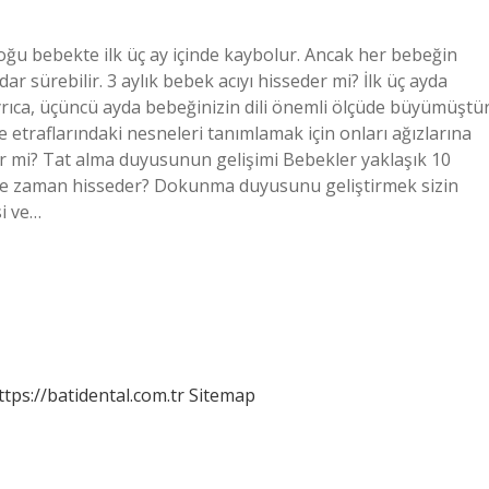
oğu bebekte ilk üç ay içinde kaybolur. Ancak her bebeğin
ar sürebilir. 3 aylık bebek acıyı hisseder mi? İlk üç ayda
. Ayrıca, üçüncü ayda bebeğinizin dili önemli ölçüde büyümüştür
e etraflarındaki nesneleri tanımlamak için onları ağızlarına
der mi? Tat alma duyusunun gelişimi Bebekler yaklaşık 10
i ne zaman hisseder? Dokunma duyusunu geliştirmek sizin
si ve…
ttps://batidental.com.tr
Sitemap