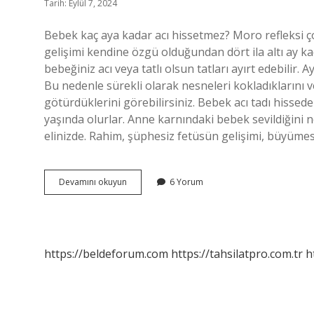
Tarih: Eylül 7, 2024
Bebek kaç aya kadar acı hissetmez? Moro refleksi ç
gelişimi kendine özgü olduğundan dört ila altı ay kad
bebeğiniz acı veya tatlı olsun tatları ayırt edebilir
Bu nedenle sürekli olarak nesneleri kokladıklarını v
götürdüklerini görebilirsiniz. Bebek acı tadı hisse
yaşında olurlar. Anne karnındaki bebek sevildiğin
elinizde. Rahim, şüphesiz fetüsün gelişimi, büyüme
Bebek
Devamını okuyun
6 Yorum
Ne
Zaman
Acı
Hisseder
https://beldeforum.com
https://tahsilatpro.com.tr
h