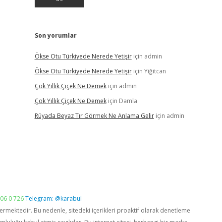
Son yorumlar
Ökse Otu Türkiyede Nerede Yetişir
için
admin
Ökse Otu Türkiyede Nerede Yetişir
için
Yiğitcan
Çok Yıllık Çiçek Ne Demek
için
admin
Çok Yıllık Çiçek Ne Demek
için
Damla
Rüyada Beyaz Tır Görmek Ne Anlama Gelir
için
admin
06 0 726
Telegram: @karabul
vermektedir. Bu nedenle, sitedeki içerikleri proaktif olarak denetleme