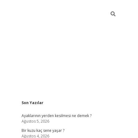
Sidebar
Son Yazılar
ilbet yeni giriş
ilbet giriş
vdcasino giriş
w
Ayaklarının yerden kesilmesi ne demek ?
Ağustos 5, 2026
Bir kuzu kaç sene yaşar ?
Ağustos 4, 2026