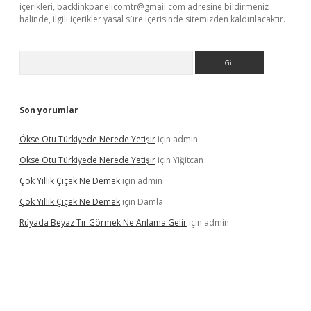
içerikleri,
backlinkpanelicomtr@gmail.com
adresine bildirmeniz
halinde, ilgili içerikler yasal süre içerisinde sitemizden kaldırılacaktır.
Arama
Son yorumlar
Ökse Otu Türkiyede Nerede Yetişir
için
admin
Ökse Otu Türkiyede Nerede Yetişir
için
Yiğitcan
Çok Yıllık Çiçek Ne Demek
için
admin
Çok Yıllık Çiçek Ne Demek
için
Damla
Rüyada Beyaz Tır Görmek Ne Anlama Gelir
için
admin