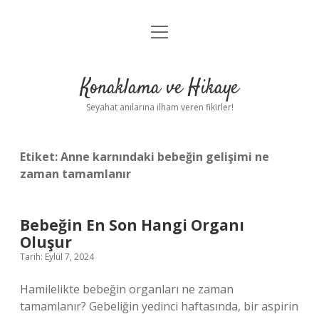
menüyü
Anasayfa
aç
Gizlilik Politikası
Konaklama ve Hikaye
Yasal Uyarı
Seyahat anılarına ilham veren fikirler!
Hakkımızda
Etiket:
Anne karnındaki bebeğin gelişimi ne
zaman tamamlanır
Bebeğin En Son Hangi Organı
Oluşur
Tarih: Eylül 7, 2024
Hamilelikte bebeğin organları ne zaman
tamamlanır? Gebeliğin yedinci haftasında, bir aspirin