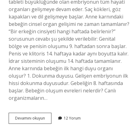
tableti büyüklüğünde olan embriyonun tüm hayati
organları gelişmeye devam eder. Saç kökleri, göz
kapakları ve dil gelişmeye başlar. Anne karnındaki
bebeğin cinsel organ gelişimi ne zaman tamamlanır?
“Bir erkeğin cinsiyeti hangi haftada belirlenir?”
sorusunun cevabı şu şekilde verilebilir: Genital
bölge ve penisin oluşumu 9. haftadan sonra başlar.
Penis ve klitoris 14. haftaya kadar aynı boyutta kalır.
İdrar sisteminin oluşumu 14. haftada tamamlanır.
Anne karnında bebeğin ilk hangi duyu organı
oluşur? 1. Dokunma duyusu. Gelişen embriyonun ilk
hissi dokunma duyusudur. Gebeliğin 8. haftasında
başlar. Bebeğin oluşum evreleri nelerdir? Canlı
organizmaların…
Bebeğin
Devamını okuyun
12 Yorum
En
Son
Hangi