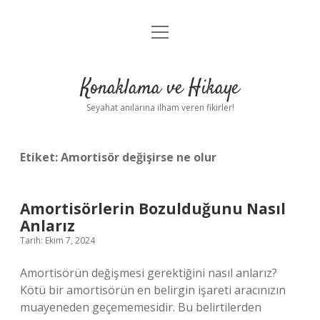
menüyü
Anasayfa
aç
Gizlilik Politikası
Konaklama ve Hikaye
Yasal Uyarı
Seyahat anılarına ilham veren fikirler!
Hakkımızda
Etiket:
Amortisör değişirse ne olur
Amortisörlerin Bozulduğunu Nasıl
Anlarız
Tarih: Ekim 7, 2024
Amortisörün değişmesi gerektiğini nasıl anlarız?
Kötü bir amortisörün en belirgin işareti aracınızın
muayeneden geçememesidir. Bu belirtilerden