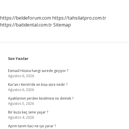
Anlarız
https://beldeforum.com
https://tahsilatpro.com.tr
https://batidental.com.tr
Sitemap
Sidebar
Son Yazılar
Esmaül Hüsna hangi surede geçiyor ?
Ağustos 6, 2026
Kur’an-ı Kerim’de en kısa süre nedir ?
Ağustos 6, 2026
Ayaklarının yerden kesilmesi ne demek ?
Ağustos 5, 2026
Bir kuzu kaç sene yaşar ?
Ağustos 4, 2026
Aprin tarım ilacı ne işe yarar ?