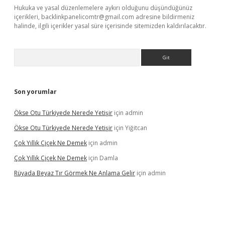
Hukuka ve yasal düzenlemelere aykırı olduğunu düşündüğünüz
içerikleri,
backlinkpanelicomtr@gmail.com
adresine bildirmeniz
halinde, ilgili içerikler yasal süre içerisinde sitemizden kaldırılacaktır.
Arama
Son yorumlar
Ökse Otu Türkiyede Nerede Yetişir
için
admin
Ökse Otu Türkiyede Nerede Yetişir
için
Yiğitcan
Çok Yıllık Çiçek Ne Demek
için
admin
Çok Yıllık Çiçek Ne Demek
için
Damla
Rüyada Beyaz Tır Görmek Ne Anlama Gelir
için
admin