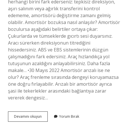
herhangi birini fark ederseniz: tepkisiz direksiyon,
aşırı salınım veya ağırlık transferini kontrol
edememe, amortisörü değiştirme zamanı gelmiş
olabilir. Amortisör bozuksa nasıl anlaşılır? Amortisör
bozulursa aşağıdaki belirtiler ortaya çıkar:
Çukurlarda ve tümseklerde gıcırtı sesi duyarsınız.
Aracı sürerken direksiyonun titrediğini
hissedersiniz. ABS ve EBS sistemlerinin düzgün
çalışmadığını fark edersiniz. Araç hızlandıkça yol
tutuşunun azaldığını anlayabilirsiniz. Daha fazla
makale… •30 Mayıs 2022 Amortisör arızalı ise ne
olur? Araç frenleme sırasında dengeyi koruyamazsa
öne doğru fırlayabilir. Arızalı bir amortisör ayrıca
şasi ile tekerlekler arasındaki bağlantıya zarar
vererek dengesiz…
Amortisörlerin
Devamını okuyun
Yorum Bırak
Bozulduğunu
Nasıl