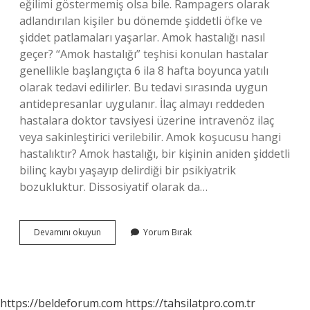
eğilimi göstermemiş olsa bile. Rampagers olarak
adlandırılan kişiler bu dönemde şiddetli öfke ve
şiddet patlamaları yaşarlar. Amok hastalığı nasıl
geçer? “Amok hastalığı” teşhisi konulan hastalar
genellikle başlangıçta 6 ila 8 hafta boyunca yatılı
olarak tedavi edilirler. Bu tedavi sırasında uygun
antidepresanlar uygulanır. İlaç almayı reddeden
hastalara doktor tavsiyesi üzerine intravenöz ilaç
veya sakinleştirici verilebilir. Amok koşucusu hangi
hastalıktır? Amok hastalığı, bir kişinin aniden şiddetli
bilinç kaybı yaşayıp delirdiği bir psikiyatrik
bozukluktur. Dissosiyatif olarak da…
Amok
Devamını okuyun
Yorum Bırak
Nedir
Psikoloji
https://beldeforum.com
https://tahsilatpro.com.tr