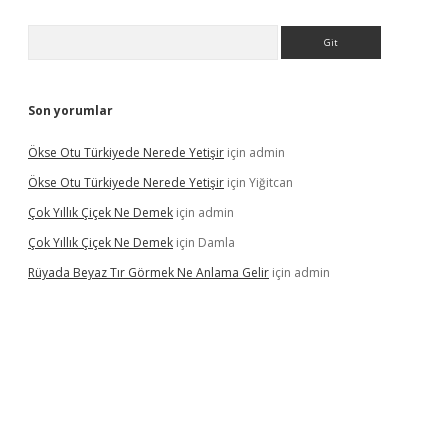
Arama
Son yorumlar
Ökse Otu Türkiyede Nerede Yetişir
için
admin
Ökse Otu Türkiyede Nerede Yetişir
için
Yiğitcan
Çok Yıllık Çiçek Ne Demek
için
admin
Çok Yıllık Çiçek Ne Demek
için
Damla
Rüyada Beyaz Tır Görmek Ne Anlama Gelir
için
admin
no giriş
www.betexper.xyz/