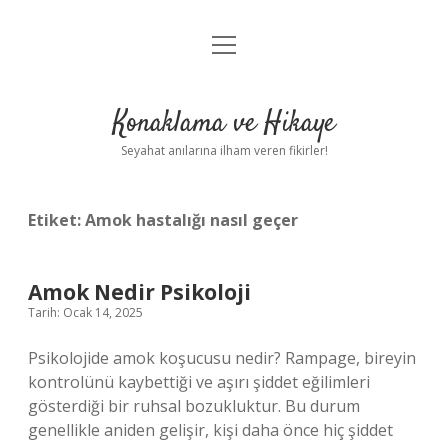
menüyü
Anasayfa
aç
Gizlilik Politikası
Konaklama ve Hikaye
Yasal Uyarı
Seyahat anılarına ilham veren fikirler!
Hakkımızda
Etiket:
Amok hastalığı nasıl geçer
Amok Nedir Psikoloji
Tarih: Ocak 14, 2025
Psikolojide amok koşucusu nedir? Rampage, bireyin
kontrolünü kaybettiği ve aşırı şiddet eğilimleri
gösterdiği bir ruhsal bozukluktur. Bu durum
genellikle aniden gelişir, kişi daha önce hiç şiddet