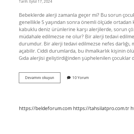
Tarih: Eylül 17, 2024
Bebeklerde alerji zamanla geçer mi? Bu sorun çocuk
genellikle 5 yaşından sonra önemli ölçüde ortadan kal
kabuklu deniz ürünlerine karşı alerjilerde, sorun çö
müdahale edilmezse ne olur? Bir alerji tedavi edilme
durumdur. Bir alerji tedavi edilmezse nefes darlığı, mi
açabilir. Ciddi durumlarda, bu ihmalkarlık kişinin öl
Gıda alerjisi geliştirdiğinden şüphelenilen çocuklar
Bebeklerde
Devamını okuyun
10 Yorum
Alerji
Kendiliğinden
Geçer
Mi
https://beldeforum.com
https://tahsilatpro.com.tr
h