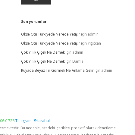
Son yorumlar
Ökse Otu Türkiyede Nerede Yetişir
için
admin
Ökse Otu Türkiyede Nerede Yetişir
için
Yiğitcan
Çok Yıllık Çiçek Ne Demek
için
admin
Çok Yıllık Çiçek Ne Demek
için
Damla
Rüyada Beyaz Tır Görmek Ne Anlama Gelir
için
admin
06 0 726
Telegram: @karabul
vermektedir. Bu nedenle, sitedeki içerikleri proaktif olarak denetleme