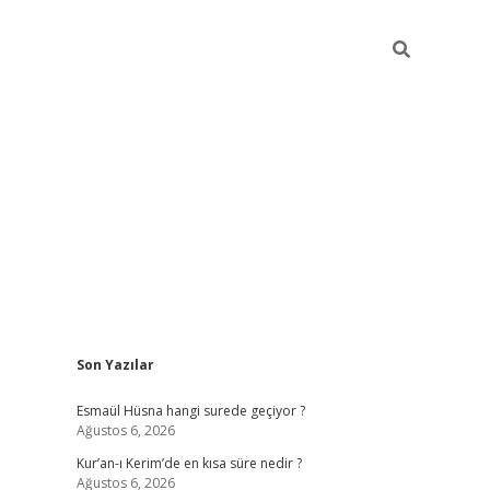
Sidebar
Son Yazılar
ilbet yeni giriş
ilbet giriş
vdcasino giriş
Esmaül Hüsna hangi surede geçiyor ?
Ağustos 6, 2026
Kur’an-ı Kerim’de en kısa süre nedir ?
Ağustos 6, 2026