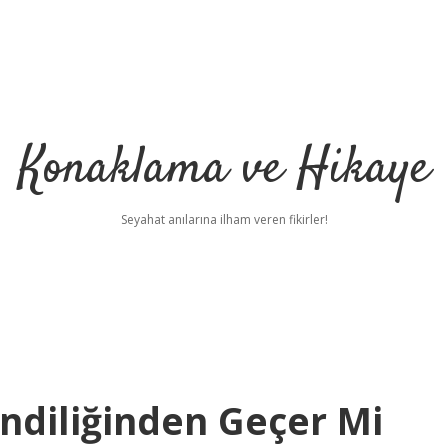
Konaklama ve Hikaye
Seyahat anılarına ilham veren fikirler!
ndiliğinden Geçer Mi