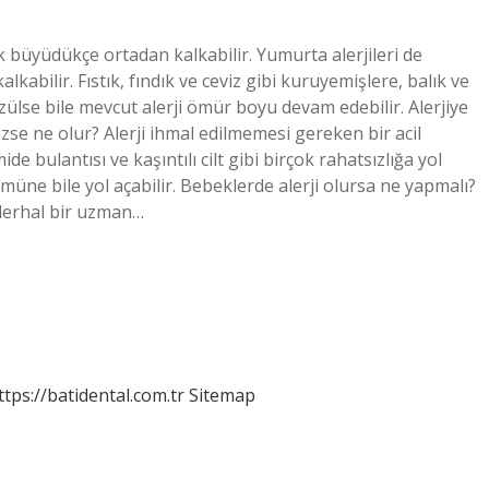
 büyüdükçe ortadan kalkabilir. Yumurta alerjileri de
kabilir. Fıstık, fındık ve ceviz gibi kuruyemişlere, balık ve
zülse bile mevcut alerji ömür boyu devam edebilir. Alerjiye
zse ne olur? Alerji ihmal edilmemesi gereken bir acil
de bulantısı ve kaşıntılı cilt gibi birçok rahatsızlığa yol
ümüne bile yol açabilir. Bebeklerde alerji olursa ne yapmalı?
 derhal bir uzman…
ttps://batidental.com.tr
Sitemap