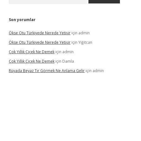
Son yorumlar
Ökse Otu Türkiyede Nerede Yetişir
için
admin
Ökse Otu Türkiyede Nerede Yetişir
için
Yiğitcan
Çok Yıllık Çiçek Ne Demek
için
admin
Çok Yıllık Çiçek Ne Demek
için
Damla
Rüyada Beyaz Tır Görmek Ne Anlama Gelir
için
admin
ino giriş
www.betexper.xyz/