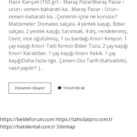
Hazır Karışım (150 gr) – Maraş PazarMaraş Pazar ›
urun › cemen-baharati-ka. ..Maraş Pazar › Ürün ›
cemen-baharati-ka… Çemenin içine ne konulur?
Malzemeler: Domates salçası, 4 yemek kaşığı, Biber
salçası, 2 yemek kaşığı, Sarımsak, 4 diş, rendelenmiş,
Ceviz, ince öğütülmüş, 1 su bardağı Knorr Kimyon. 1
çay kaşığı Knorr Tatlı Kırmızı Biber Tozu. 2 çay kaşığı
Knorr Karabiber. 1 çay kaşığı Knorr Kekik. 1 çay
kaşığıDaha fazla öğe…Çemen Otu Tarifi (Kahvaltılık),
nasıl yapılır? |…
Çemene
Devamını okuyun
Yorum Bırak
Hangi
Baharatlar
Atılır
https://beldeforum.com
https://tahsilatpro.com.tr
https://batidental.com.tr
Sitemap