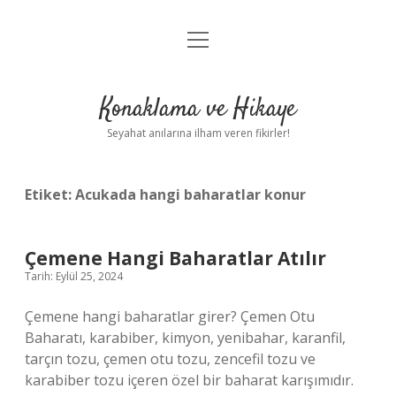
menüyü
Anasayfa
aç
Gizlilik Politikası
Konaklama ve Hikaye
Yasal Uyarı
Seyahat anılarına ilham veren fikirler!
Hakkımızda
Etiket:
Acukada hangi baharatlar konur
Çemene Hangi Baharatlar Atılır
Tarih: Eylül 25, 2024
Çemene hangi baharatlar girer? Çemen Otu
Baharatı, karabiber, kimyon, yenibahar, karanfil,
tarçın tozu, çemen otu tozu, zencefil tozu ve
karabiber tozu içeren özel bir baharat karışımıdır.