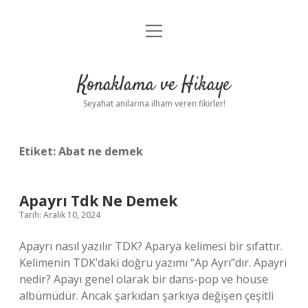
menüyü
Anasayfa
aç
Gizlilik Politikası
Konaklama ve Hikaye
Yasal Uyarı
Seyahat anılarına ilham veren fikirler!
Hakkımızda
Etiket:
Abat ne demek
Apayrı Tdk Ne Demek
Tarih: Aralık 10, 2024
Apayrı nasıl yazılır TDK? Aparya kelimesi bir sıfattır.
Kelimenin TDK’daki doğru yazımı “Ap Ayrı”dır. Apayri
nedir? Apayı genel olarak bir dans-pop ve house
albümüdür. Ancak şarkıdan şarkıya değişen çeşitli