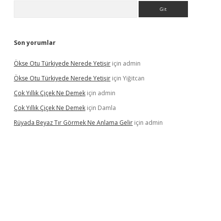
Arama
Son yorumlar
Ökse Otu Türkiyede Nerede Yetişir
için
admin
Ökse Otu Türkiyede Nerede Yetişir
için
Yiğitcan
Çok Yıllık Çiçek Ne Demek
için
admin
Çok Yıllık Çiçek Ne Demek
için
Damla
Rüyada Beyaz Tır Görmek Ne Anlama Gelir
için
admin
ino giriş
www.betexper.xyz/