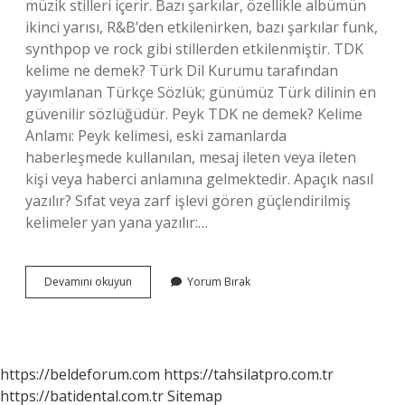
müzik stilleri içerir. Bazı şarkılar, özellikle albümün
ikinci yarısı, R&B’den etkilenirken, bazı şarkılar funk,
synthpop ve rock gibi stillerden etkilenmiştir. TDK
kelime ne demek? Türk Dil Kurumu tarafından
yayımlanan Türkçe Sözlük; günümüz Türk dilinin en
güvenilir sözlüğüdür. Peyk TDK ne demek? Kelime
Anlamı: Peyk kelimesi, eski zamanlarda
haberleşmede kullanılan, mesaj ileten veya ileten
kişi veya haberci anlamına gelmektedir. Apaçık nasıl
yazılır? Sıfat veya zarf işlevi gören güçlendirilmiş
kelimeler yan yana yazılır:…
Apayrı
Devamını okuyun
Yorum Bırak
Tdk
Ne
Demek
https://beldeforum.com
https://tahsilatpro.com.tr
https://batidental.com.tr
Sitemap