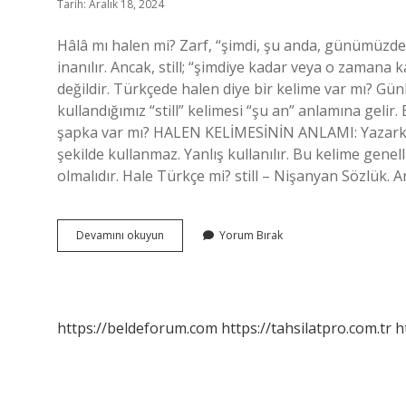
Tarih: Aralık 18, 2024
Hâlâ mı halen mi? Zarf, “şimdi, şu anda, günümüzde” 
inanılır. Ancak, still; “şimdiye kadar veya o zamana 
değildir. Türkçede halen diye bir kelime var mı? G
kullandığımız “still” kelimesi “şu an” anlamına gelir
şapka var mı? HALEN KELİMESİNİN ANLAMI: Yazarken,
şekilde kullanmaz. Yanlış kullanılır. Bu kelime genel
olmalıdır. Hale Türkçe mi? still – Nişanyan Sözlük. 
Halen
Devamını okuyun
Yorum Bırak
Kelimesi
Var
Mı
https://beldeforum.com
https://tahsilatpro.com.tr
h