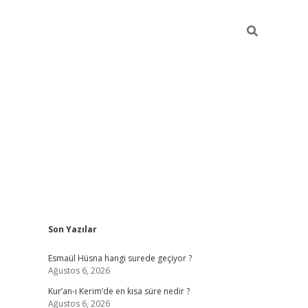
Sidebar
Son Yazılar
ilbet yeni giriş
ilbet giriş
vdcasino giriş
w
Esmaül Hüsna hangi surede geçiyor ?
Ağustos 6, 2026
Kur’an-ı Kerim’de en kısa süre nedir ?
Ağustos 6, 2026