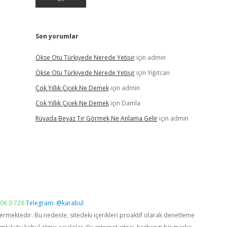
Son yorumlar
Ökse Otu Türkiyede Nerede Yetişir
için
admin
Ökse Otu Türkiyede Nerede Yetişir
için
Yiğitcan
Çok Yıllık Çiçek Ne Demek
için
admin
Çok Yıllık Çiçek Ne Demek
için
Damla
Rüyada Beyaz Tır Görmek Ne Anlama Gelir
için
admin
06 0 726
Telegram: @karabul
vermektedir. Bu nedenle, sitedeki içerikleri proaktif olarak denetleme