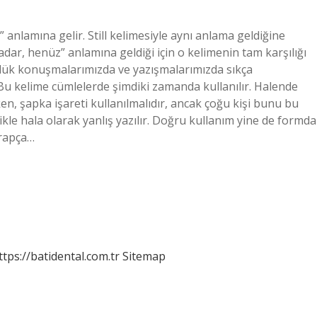
anlamına gelir. Still kelimesiyle aynı anlama geldiğine
kadar, henüz” anlamına geldiği için o kelimenin tam karşılığı
ünlük konuşmalarımızda ve yazışmalarımızda sıkça
. Bu kelime cümlelerde şimdiki zamanda kullanılır. Halende
 şapka işareti kullanılmalıdır, ancak çoğu kişi bunu bu
likle hala olarak yanlış yazılır. Doğru kullanım yine de formda
Arapça…
ttps://batidental.com.tr
Sitemap