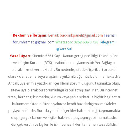
 yeni giriş
ilbet giriş
vdcasino giriş
www.betexper.xyz/
Reklam ve İletişim:
E-mail:
backlinkpaneli@gmail.com
Teams:
forumhizmeti@gmail.com
Whatsapp: 0262 606 0 726
Telegram:
@karabul
Yasal Uyarı:
Sitemiz, 5651 Sayılı Kanun gereğince Bilgi Teknolojileri
ve İletişim Kurumu (BTK) tarafından onaylanmış bir Yer Sağlayıcı
olarak hizmet vermektedir. Bu nedenle, sitedeki içerikleri proaktif
olarak denetleme veya araştırma yükümlülüğümüz bulunmamaktadır.
Ancak, üyelerimiz yazdıkları içeriklerin sorumluluğunu taşımakta olup,
siteye üye olarak bu sorumluluğu kabul etmiş sayılırlar. Bu internet
sitesi, herhangi bir marka, kurum veya şahıs şirketi ile hiçbir bağlantısı
bulunmamaktadır. Sitede yalnızca kendi hazırladığımız makaleler
paylaşılmaktadır. Burada yer alan içerikler haber niteliği taşımamakta
olup, gerçek kurum ve kişiler hakkında paylaşım yapılmamaktadır.
Gerçek kurum ve kişiler ile isim benzerlikleri tamamen tesadüfidir.