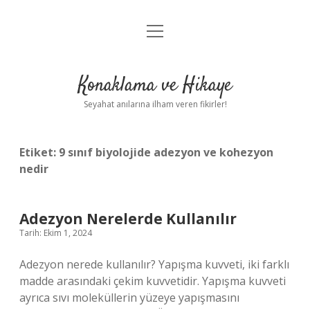
menüyü
Anasayfa
aç
Gizlilik Politikası
Konaklama ve Hikaye
Yasal Uyarı
Seyahat anılarına ilham veren fikirler!
Hakkımızda
Etiket:
9 sınıf biyolojide adezyon ve kohezyon
nedir
Adezyon Nerelerde Kullanılır
Tarih: Ekim 1, 2024
Adezyon nerede kullanılır? Yapışma kuvveti, iki farklı
madde arasındaki çekim kuvvetidir. Yapışma kuvveti
ayrıca sıvı moleküllerin yüzeye yapışmasını