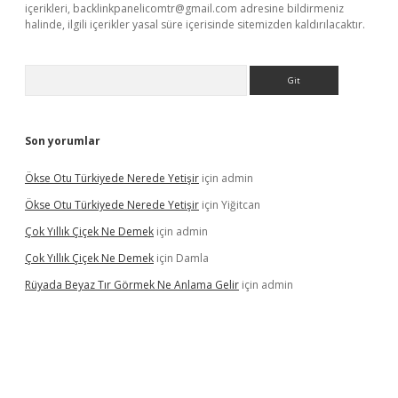
içerikleri,
backlinkpanelicomtr@gmail.com
adresine bildirmeniz
halinde, ilgili içerikler yasal süre içerisinde sitemizden kaldırılacaktır.
Arama
Son yorumlar
Ökse Otu Türkiyede Nerede Yetişir
için
admin
Ökse Otu Türkiyede Nerede Yetişir
için
Yiğitcan
Çok Yıllık Çiçek Ne Demek
için
admin
Çok Yıllık Çiçek Ne Demek
için
Damla
Rüyada Beyaz Tır Görmek Ne Anlama Gelir
için
admin