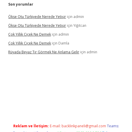
Son yorumlar
Ökse Otu Türkiyede Nerede Yetişir
için
admin
Ökse Otu Türkiyede Nerede Yetişir
için
Yiğitcan
Çok Yıllık Çiçek Ne Demek
için
admin
Çok Yıllık Çiçek Ne Demek
için
Damla
Rüyada Beyaz Tır Görmek Ne Anlama Gelir
için
admin
no giriş
www.betexper.xyz/
Reklam ve İletişim:
E-mail:
backlinkpaneli@gmail.com
Teams: