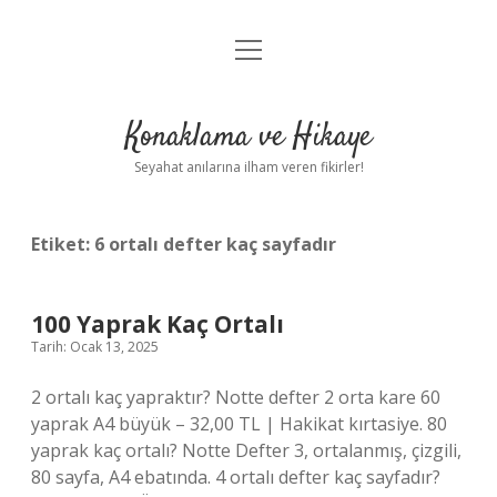
menüyü
Anasayfa
aç
Gizlilik Politikası
Konaklama ve Hikaye
Yasal Uyarı
Seyahat anılarına ilham veren fikirler!
Hakkımızda
Etiket:
6 ortalı defter kaç sayfadır
100 Yaprak Kaç Ortalı
Tarih: Ocak 13, 2025
2 ortalı kaç yapraktır? Notte defter 2 orta kare 60
yaprak A4 büyük – 32,00 TL | Hakikat kırtasiye. 80
yaprak kaç ortalı? Notte Defter 3, ortalanmış, çizgili,
80 sayfa, A4 ebatında. 4 ortalı defter kaç sayfadır?