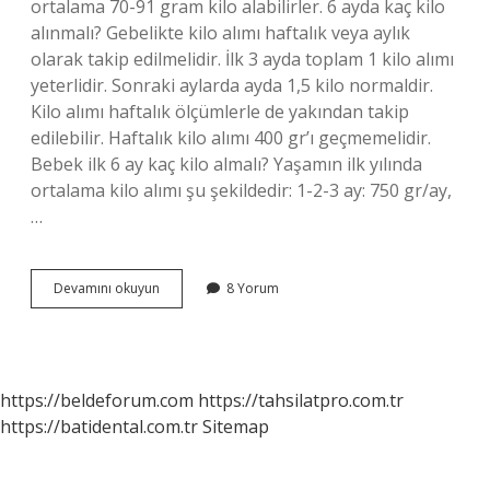
ortalama 70-91 gram kilo alabilirler. 6 ayda kaç kilo
alınmalı? Gebelikte kilo alımı haftalık veya aylık
olarak takip edilmelidir. İlk 3 ayda toplam 1 kilo alımı
yeterlidir. Sonraki aylarda ayda 1,5 kilo normaldir.
Kilo alımı haftalık ölçümlerle de yakından takip
edilebilir. Haftalık kilo alımı 400 gr’ı geçmemelidir.
Bebek ilk 6 ay kaç kilo almalı? Yaşamın ilk yılında
ortalama kilo alımı şu şekildedir: 1-2-3 ay: 750 gr/ay,
…
6
Devamını okuyun
8 Yorum
Ayda
Kaç
Kilo
Almalı
https://beldeforum.com
https://tahsilatpro.com.tr
https://batidental.com.tr
Sitemap