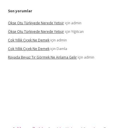
Son yorumlar
Ökse Otu Türkiyede Nerede Yetişir
için
admin
Ökse Otu Türkiyede Nerede Yetişir
için
Yiğitcan
Çok Yıllık Çiçek Ne Demek
için
admin
Çok Yıllık Çiçek Ne Demek
için
Damla
Rüyada Beyaz Tır Görmek Ne Anlama Gelir
için
admin
no giriş
www.betexper.xyz/