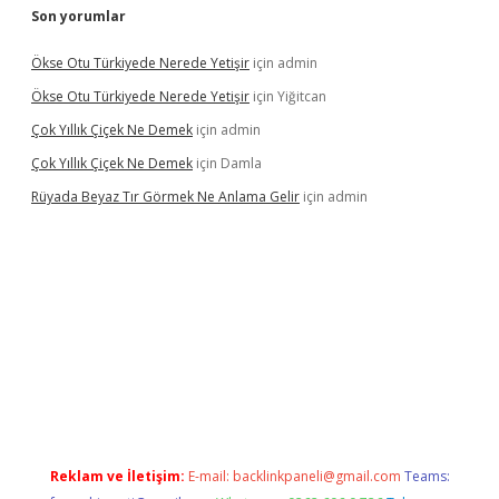
Son yorumlar
Ökse Otu Türkiyede Nerede Yetişir
için
admin
Ökse Otu Türkiyede Nerede Yetişir
için
Yiğitcan
Çok Yıllık Çiçek Ne Demek
için
admin
Çok Yıllık Çiçek Ne Demek
için
Damla
Rüyada Beyaz Tır Görmek Ne Anlama Gelir
için
admin
no giriş
www.betexper.xyz/
Reklam ve İletişim:
E-mail:
backlinkpaneli@gmail.com
Teams: